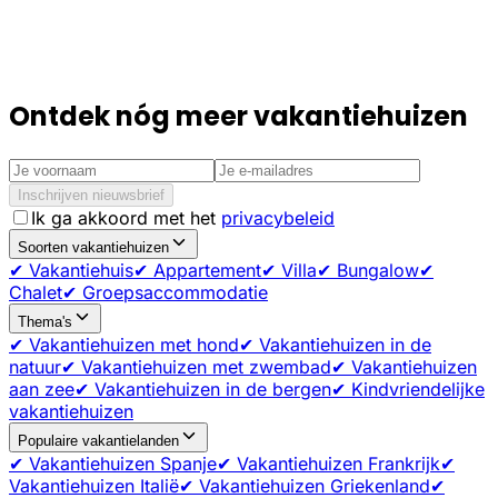
Ontdek nóg meer vakantiehuizen
Inschrijven nieuwsbrief
Ik ga akkoord met het
privacybeleid
Soorten vakantiehuizen
✔ Vakantiehuis
✔ Appartement
✔ Villa
✔ Bungalow
✔
Chalet
✔ Groepsaccommodatie
Thema's
✔ Vakantiehuizen met hond
✔ Vakantiehuizen in de
natuur
✔ Vakantiehuizen met zwembad
✔ Vakantiehuizen
aan zee
✔ Vakantiehuizen in de bergen
✔ Kindvriendelijke
vakantiehuizen
Populaire vakantielanden
✔ Vakantiehuizen Spanje
✔ Vakantiehuizen Frankrijk
✔
Vakantiehuizen Italië
✔ Vakantiehuizen Griekenland
✔