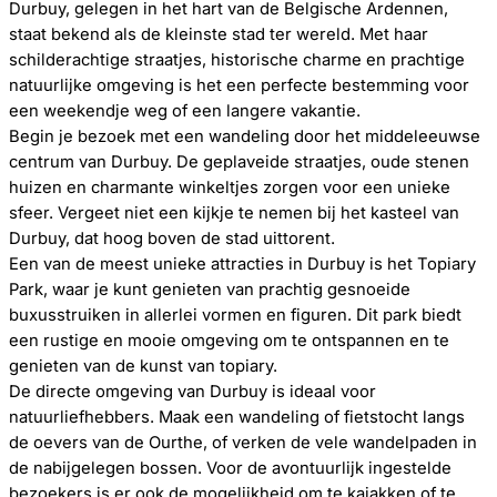
Durbuy, gelegen in het hart van de Belgische Ardennen,
staat bekend als de kleinste stad ter wereld. Met haar
schilderachtige straatjes, historische charme en prachtige
natuurlijke omgeving is het een perfecte bestemming voor
een weekendje weg of een langere vakantie.
Begin je bezoek met een wandeling door het middeleeuwse
centrum van Durbuy. De geplaveide straatjes, oude stenen
huizen en charmante winkeltjes zorgen voor een unieke
sfeer. Vergeet niet een kijkje te nemen bij het kasteel van
Durbuy, dat hoog boven de stad uittorent.
Een van de meest unieke attracties in Durbuy is het Topiary
Park, waar je kunt genieten van prachtig gesnoeide
buxusstruiken in allerlei vormen en figuren. Dit park biedt
een rustige en mooie omgeving om te ontspannen en te
genieten van de kunst van topiary.
De directe omgeving van Durbuy is ideaal voor
natuurliefhebbers. Maak een wandeling of fietstocht langs
de oevers van de Ourthe, of verken de vele wandelpaden in
de nabijgelegen bossen. Voor de avontuurlijk ingestelde
bezoekers is er ook de mogelijkheid om te kajakken of te