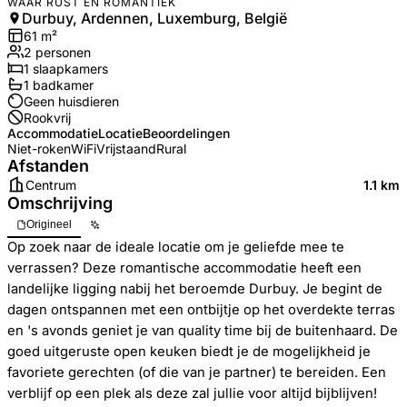
WAAR RUST EN ROMANTIEK
Durbuy, Ardennen, Luxemburg, België
61
m²
2
personen
1
slaapkamers
1
badkamer
Geen huisdieren
Rookvrij
Accommodatie
Locatie
Beoordelingen
Niet-roken
WiFi
Vrijstaand
Rural
Afstanden
Centrum
1.1 km
Omschrijving
Origineel
Op zoek naar de ideale locatie om je geliefde mee te
verrassen? Deze romantische accommodatie heeft een
landelijke ligging nabij het beroemde Durbuy. Je begint de
dagen ontspannen met een ontbijtje op het overdekte terras
en 's avonds geniet je van quality time bij de buitenhaard. De
goed uitgeruste open keuken biedt je de mogelijkheid je
favoriete gerechten (of die van je partner) te bereiden. Een
verblijf op een plek als deze zal jullie voor altijd bijblijven!