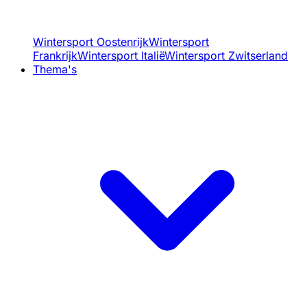
Wintersport Oostenrijk
Wintersport
Frankrijk
Wintersport Italië
Wintersport Zwitserland
Thema's