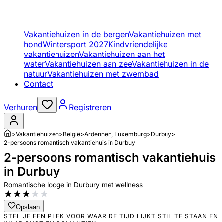
Vakantiehuizen in de bergen
Vakantiehuizen met
hond
Wintersport 2027
Kindvriendelijke
vakantiehuizen
Vakantiehuizen aan het
water
Vakantiehuizen aan zee
Vakantiehuizen in de
natuur
Vakantiehuizen met zwembad
Contact
Verhuren
Registreren
>
Vakantiehuizen
>
België
>
Ardennen, Luxemburg
>
Durbuy
>
2-persoons romantisch vakantiehuis in Durbuy
2-persoons romantisch vakantiehuis
in Durbuy
Romantische lodge in Durbury met wellness
★
★
★
★
★
Opslaan
STEL JE EEN PLEK VOOR WAAR DE TIJD LIJKT STIL TE STAAN EN