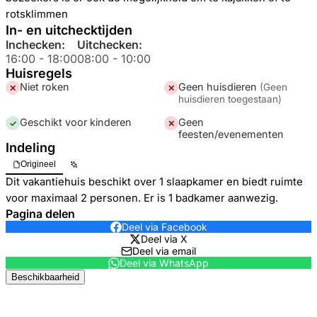
rotsklimmen
In- en uitchecktijden
Inchecken:
Uitchecken:
16:00
-
18:00
08:00
-
10:00
Huisregels
Niet roken
Geen huisdieren
(
Geen
✕
✕
huisdieren toegestaan
)
Geschikt voor kinderen
Geen
✓
✕
feesten/evenementen
Indeling
Origineel
Dit vakantiehuis beschikt over 1 slaapkamer en biedt ruimte
voor maximaal 2 personen. Er is 1 badkamer aanwezig.
Pagina delen
Deel via Facebook
Deel via X
Deel via email
Deel via WhatsApp
Beschikbaarheid