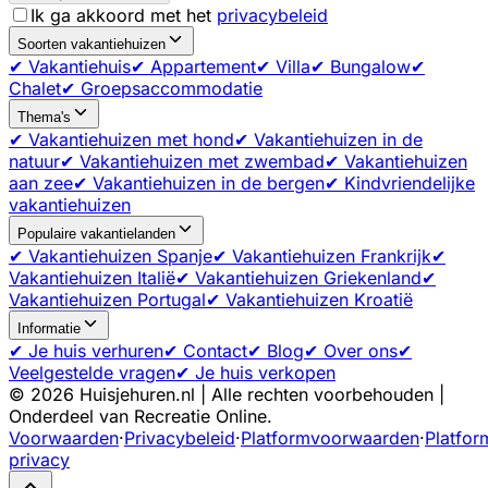
Ik ga akkoord met het
privacybeleid
Soorten vakantiehuizen
✔ Vakantiehuis
✔ Appartement
✔ Villa
✔ Bungalow
✔
Chalet
✔ Groepsaccommodatie
Thema's
✔ Vakantiehuizen met hond
✔ Vakantiehuizen in de
natuur
✔ Vakantiehuizen met zwembad
✔ Vakantiehuizen
aan zee
✔ Vakantiehuizen in de bergen
✔ Kindvriendelijke
vakantiehuizen
Populaire vakantielanden
✔ Vakantiehuizen Spanje
✔ Vakantiehuizen Frankrijk
✔
Vakantiehuizen Italië
✔ Vakantiehuizen Griekenland
✔
Vakantiehuizen Portugal
✔ Vakantiehuizen Kroatië
Informatie
✔ Je huis verhuren
✔ Contact
✔ Blog
✔ Over ons
✔
Veelgestelde vragen
✔ Je huis verkopen
©
2026
Huisjehuren.nl | Alle rechten voorbehouden |
Onderdeel van Recreatie Online.
Voorwaarden
·
Privacybeleid
·
Platformvoorwaarden
·
Platfor
privacy