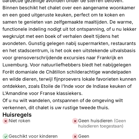
barbecue gezellige avonden onder de sterren beloven.
Binnen beschikt het chalet over een aangename woonkamer
en een goed uitgeruste keuken, perfect om te koken en
samen te genieten van zelfgemaakte maaltijden. De warme,
functionele indeling nodigt uit tot ontspanning, of u nu lekker
wegkruipt met een boek of verhalen deelt tijdens het
avondeten. Gunstig gelegen nabij supermarkten, restaurants
en het stadscentrum, is het ook een uitstekende uitvalsbasis
voor grensoverschrijdende excursies naar Frankrijk en
Luxemburg. Voor natuurliefhebbers biedt het nabijgelegen
Forêt domaniale de Châtillon schilderachtige wandelpaden
en wilde dieren, terwijl fijnproevers lokale favorieten kunnen
ontdekken, zoals Etoile de l'Inde voor de Indiase keuken of
L'Amandine voor Franse klassiekers.
Of u nu wilt wandelen, ontspannen of de omgeving wilt
verkennen, dit chalet is uw rustige tweede thuis.
Huisregels
Niet roken
Geen huisdieren
(
Geen
✕
✕
huisdieren toegestaan
)
Geschikt voor kinderen
Geen
✓
✕