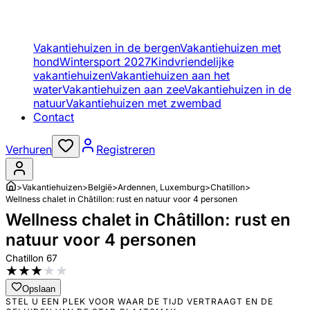
Vakantiehuizen in de bergen
Vakantiehuizen met
hond
Wintersport 2027
Kindvriendelijke
vakantiehuizen
Vakantiehuizen aan het
water
Vakantiehuizen aan zee
Vakantiehuizen in de
natuur
Vakantiehuizen met zwembad
Contact
Verhuren
Registreren
>
Vakantiehuizen
>
België
>
Ardennen, Luxemburg
>
Chatillon
>
Wellness chalet in Châtillon: rust en natuur voor 4 personen
Wellness chalet in Châtillon: rust en
natuur voor 4 personen
Chatillon 67
★
★
★
★
★
Opslaan
STEL U EEN PLEK VOOR WAAR DE TIJD VERTRAAGT EN DE