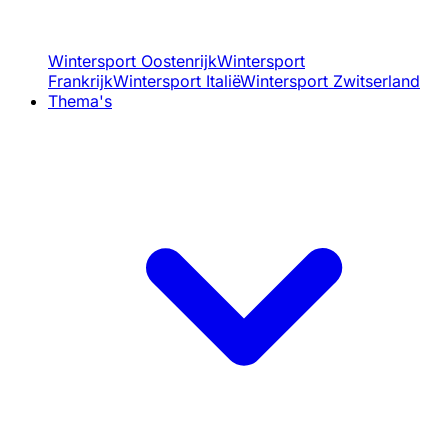
Wintersport Oostenrijk
Wintersport
Frankrijk
Wintersport Italië
Wintersport Zwitserland
Thema's