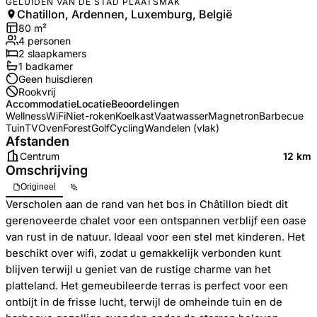
GELUIDEN VAN DE STAD PLAATSMAK
Chatillon, Ardennen, Luxemburg, België
80
m²
4
personen
2
slaapkamers
1
badkamer
Geen huisdieren
Rookvrij
Accommodatie
Locatie
Beoordelingen
Wellness
WiFi
Niet-roken
Koelkast
Vaatwasser
Magnetron
Barbecue
Tuin
TV
Oven
Forest
Golf
Cycling
Wandelen (vlak)
Afstanden
Centrum
12 km
Omschrijving
Origineel
Verscholen aan de rand van het bos in Châtillon biedt dit
gerenoveerde chalet voor een ontspannen verblijf een oase
van rust in de natuur. Ideaal voor een stel met kinderen. Het
beschikt over wifi, zodat u gemakkelijk verbonden kunt
blijven terwijl u geniet van de rustige charme van het
platteland. Het gemeubileerde terras is perfect voor een
ontbijt in de frisse lucht, terwijl de omheinde tuin en de