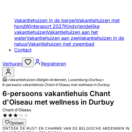
Vakantiehuizen in de bergen
Vakantiehuizen met
hond
Wintersport 2027
Kindvriendelijke
vakantiehuizen
Vakantiehuizen aan het
water
Vakantiehuizen aan zee
Vakantiehuizen in de
natuur
Vakantiehuizen met zwembad
Contact
Verhuren
Registreren
>
Vakantiehuizen
>
België
>
Ardennen, Luxemburg
>
Durbuy
>
6-persoons vakantiehuis Chant d'Oiseau met wellness in Durbuy
6-persoons vakantiehuis Chant
d'Oiseau met wellness in Durbuy
Chant d'Oiseau
★
★
★
★
★
Opslaan
ONTDEK DE RUST EN CHARME VAN DE BELGISCHE ARDENNEN IN