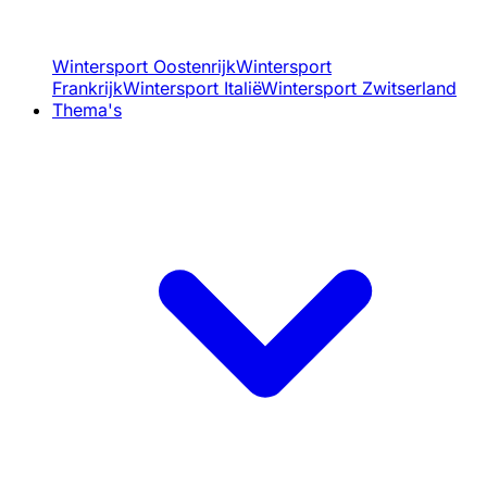
Wintersport Oostenrijk
Wintersport
Frankrijk
Wintersport Italië
Wintersport Zwitserland
Thema's