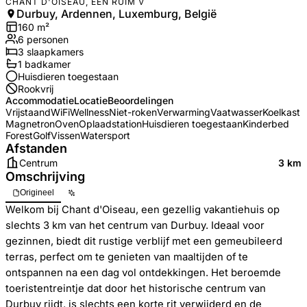
CHANT D'OISEAU, EEN RUIM V
Durbuy, Ardennen, Luxemburg, België
160
m²
6
personen
3
slaapkamers
1
badkamer
Huisdieren toegestaan
Rookvrij
Accommodatie
Locatie
Beoordelingen
Vrijstaand
WiFi
Wellness
Niet-roken
Verwarming
Vaatwasser
Koelkast
Magnetron
Oven
Oplaadstation
Huisdieren toegestaan
Kinderbed
Forest
Golf
Vissen
Watersport
Afstanden
Centrum
3 km
Omschrijving
Origineel
Welkom bij Chant d'Oiseau, een gezellig vakantiehuis op
slechts 3 km van het centrum van Durbuy. Ideaal voor
gezinnen, biedt dit rustige verblijf met een gemeubileerd
terras, perfect om te genieten van maaltijden of te
ontspannen na een dag vol ontdekkingen. Het beroemde
toeristentreintje dat door het historische centrum van
Durbuy rijdt, is slechts een korte rit verwijderd en de