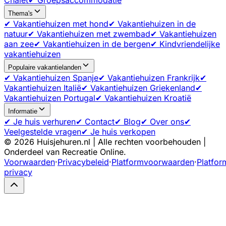
Thema's
✔ Vakantiehuizen met hond
✔ Vakantiehuizen in de
natuur
✔ Vakantiehuizen met zwembad
✔ Vakantiehuizen
aan zee
✔ Vakantiehuizen in de bergen
✔ Kindvriendelijke
vakantiehuizen
Populaire vakantielanden
✔ Vakantiehuizen Spanje
✔ Vakantiehuizen Frankrijk
✔
Vakantiehuizen Italië
✔ Vakantiehuizen Griekenland
✔
Vakantiehuizen Portugal
✔ Vakantiehuizen Kroatië
Informatie
✔ Je huis verhuren
✔ Contact
✔ Blog
✔ Over ons
✔
Veelgestelde vragen
✔ Je huis verkopen
©
2026
Huisjehuren.nl | Alle rechten voorbehouden |
Onderdeel van Recreatie Online.
Voorwaarden
·
Privacybeleid
·
Platformvoorwaarden
·
Platfor
privacy