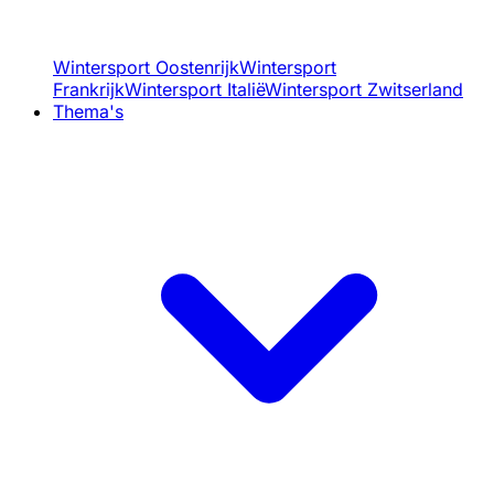
Wintersport Oostenrijk
Wintersport
Frankrijk
Wintersport Italië
Wintersport Zwitserland
Thema's