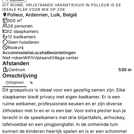
DIT RUIME, VRIJSTAANDE VAKANTIEHUIS IN POLLEUR IS DE
IDEALE PLEK VOOR WIE OP ZOE
Polleur, Ardennen, Luik, België
500
m²
26
personen
12
slaapkamers
12
badkamer
s
Geen huisdieren
Rookvrij
Accommodatie
Locatie
Beoordelingen
Niet-roken
WiFi
Vrijstaand
Village center
Afstanden
Centrum
530 m
Omschrijving
Origineel
Dit groepshuis is ideaal voor een gezellig samen zijn. Elke
slaapkamer biedt privacy met eigen badkamer. Er is een
ruime eetkamer, professionele keuken en er zijn diverse
zithoeken met tv en er is een bar. Voor extra plezier kun je
terecht in de speelkamers met drie biljarttafels, airhockey,
tafelvoetbal en een pingpongtafel. In de omheinde tuin
kunnen de kinderen heerlijk spelen en is er een schommel