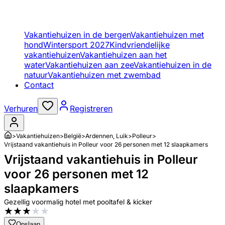
Vakantiehuizen in de bergen
Vakantiehuizen met
hond
Wintersport 2027
Kindvriendelijke
vakantiehuizen
Vakantiehuizen aan het
water
Vakantiehuizen aan zee
Vakantiehuizen in de
natuur
Vakantiehuizen met zwembad
Contact
Verhuren
Registreren
>
Vakantiehuizen
>
België
>
Ardennen, Luik
>
Polleur
>
Vrijstaand vakantiehuis in Polleur voor 26 personen met 12 slaapkamers
Vrijstaand vakantiehuis in Polleur
voor 26 personen met 12
slaapkamers
Gezellig voormalig hotel met pooltafel & kicker
★
★
★
★
★
Opslaan