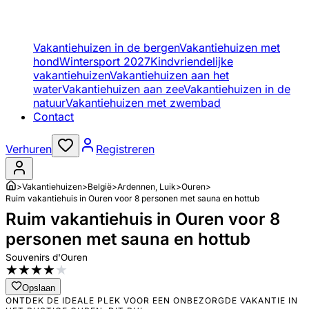
Vakantiehuizen in de bergen
Vakantiehuizen met
hond
Wintersport 2027
Kindvriendelijke
vakantiehuizen
Vakantiehuizen aan het
water
Vakantiehuizen aan zee
Vakantiehuizen in de
natuur
Vakantiehuizen met zwembad
Contact
Verhuren
Registreren
>
Vakantiehuizen
>
België
>
Ardennen, Luik
>
Ouren
>
Ruim vakantiehuis in Ouren voor 8 personen met sauna en hottub
Ruim vakantiehuis in Ouren voor 8
personen met sauna en hottub
Souvenirs d'Ouren
★
★
★
★
★
Opslaan
ONTDEK DE IDEALE PLEK VOOR EEN ONBEZORGDE VAKANTIE IN