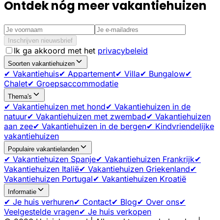
Ontdek nóg meer vakantiehuizen
Inschrijven nieuwsbrief
Ik ga akkoord met het
privacybeleid
Soorten vakantiehuizen
✔ Vakantiehuis
✔ Appartement
✔ Villa
✔ Bungalow
✔
Chalet
✔ Groepsaccommodatie
Thema's
✔ Vakantiehuizen met hond
✔ Vakantiehuizen in de
natuur
✔ Vakantiehuizen met zwembad
✔ Vakantiehuizen
aan zee
✔ Vakantiehuizen in de bergen
✔ Kindvriendelijke
vakantiehuizen
Populaire vakantielanden
✔ Vakantiehuizen Spanje
✔ Vakantiehuizen Frankrijk
✔
Vakantiehuizen Italië
✔ Vakantiehuizen Griekenland
✔
Vakantiehuizen Portugal
✔ Vakantiehuizen Kroatië
Informatie
✔ Je huis verhuren
✔ Contact
✔ Blog
✔ Over ons
✔
Veelgestelde vragen
✔ Je huis verkopen