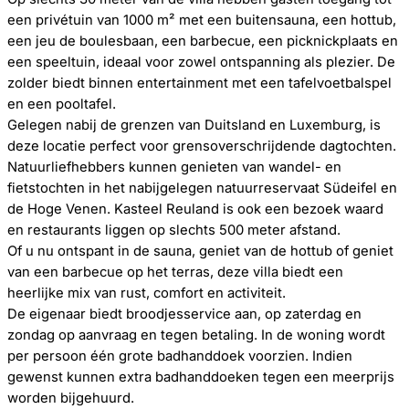
een privétuin van 1000 m² met een buitensauna, een hottub,
een jeu de boulesbaan, een barbecue, een picknickplaats en
een speeltuin, ideaal voor zowel ontspanning als plezier. De
zolder biedt binnen entertainment met een tafelvoetbalspel
en een pooltafel.
Gelegen nabij de grenzen van Duitsland en Luxemburg, is
deze locatie perfect voor grensoverschrijdende dagtochten.
Natuurliefhebbers kunnen genieten van wandel- en
fietstochten in het nabijgelegen natuurreservaat Südeifel en
de Hoge Venen. Kasteel Reuland is ook een bezoek waard
en restaurants liggen op slechts 500 meter afstand.
Of u nu ontspant in de sauna, geniet van de hottub of geniet
van een barbecue op het terras, deze villa biedt een
heerlijke mix van rust, comfort en activiteit.
De eigenaar biedt broodjesservice aan, op zaterdag en
zondag op aanvraag en tegen betaling. In de woning wordt
per persoon één grote badhanddoek voorzien. Indien
gewenst kunnen extra badhanddoeken tegen een meerprijs
worden bijgehuurd.