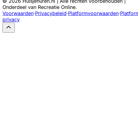
©
2026
Huisjehuren.nl | Alle rechten voorbehouden |
Onderdeel van Recreatie Online.
Voorwaarden
·
Privacybeleid
·
Platformvoorwaarden
·
Platfor
privacy