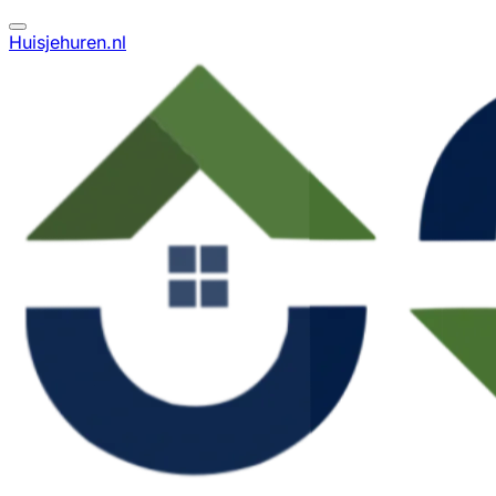
Huisjehuren.nl