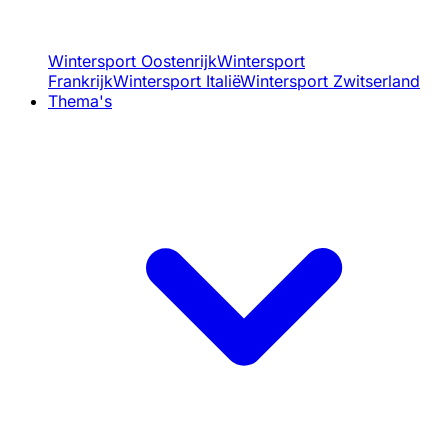
Wintersport Oostenrijk
Wintersport
Frankrijk
Wintersport Italië
Wintersport Zwitserland
Thema's