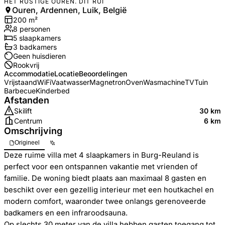
HET RUSTIGE OUREN. DIT RUI
Ouren, Ardennen, Luik, België
200
m²
8
personen
5
slaapkamers
3
badkamer
s
Geen huisdieren
Rookvrij
Accommodatie
Locatie
Beoordelingen
Vrijstaand
WiFi
Vaatwasser
Magnetron
Oven
Wasmachine
TV
Tuin
Barbecue
Kinderbed
Afstanden
Skilift
30 km
Centrum
6 km
Omschrijving
Origineel
Deze ruime villa met 4 slaapkamers in Burg-Reuland is
perfect voor een ontspannen vakantie met vrienden of
familie. De woning biedt plaats aan maximaal 8 gasten en
beschikt over een gezellig interieur met een houtkachel en
modern comfort, waaronder twee onlangs gerenoveerde
badkamers en een infraroodsauna.
Op slechts 30 meter van de villa hebben gasten toegang tot