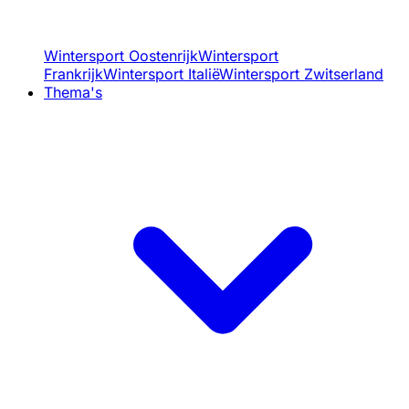
Wintersport Oostenrijk
Wintersport
Frankrijk
Wintersport Italië
Wintersport Zwitserland
Thema's