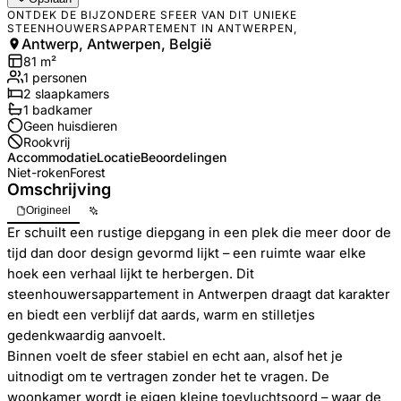
ONTDEK DE BIJZONDERE SFEER VAN DIT UNIEKE
STEENHOUWERSAPPARTEMENT IN ANTWERPEN,
Antwerp, Antwerpen, België
81
m²
1
personen
2
slaapkamers
1
badkamer
Geen huisdieren
Rookvrij
Accommodatie
Locatie
Beoordelingen
Niet-roken
Forest
Omschrijving
Origineel
Er schuilt een rustige diepgang in een plek die meer door de
tijd dan door design gevormd lijkt – een ruimte waar elke
hoek een verhaal lijkt te herbergen. Dit
steenhouwersappartement in Antwerpen draagt dat karakter
en biedt een verblijf dat aards, warm en stilletjes
gedenkwaardig aanvoelt.
Binnen voelt de sfeer stabiel en echt aan, alsof het je
uitnodigt om te vertragen zonder het te vragen. De
woonkamer wordt je eigen kleine toevluchtsoord – waar de