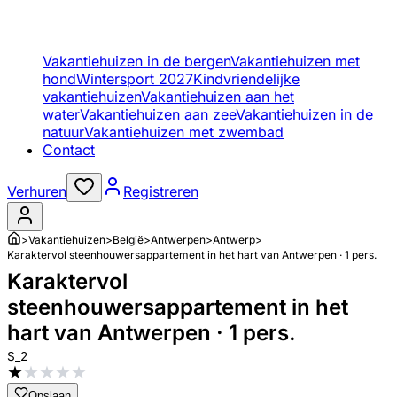
Vakantiehuizen in de bergen
Vakantiehuizen met
hond
Wintersport 2027
Kindvriendelijke
vakantiehuizen
Vakantiehuizen aan het
water
Vakantiehuizen aan zee
Vakantiehuizen in de
natuur
Vakantiehuizen met zwembad
Contact
Verhuren
Registreren
>
Vakantiehuizen
>
België
>
Antwerpen
>
Antwerp
>
Karaktervol steenhouwersappartement in het hart van Antwerpen · 1 pers.
Karaktervol
steenhouwersappartement in het
hart van Antwerpen · 1 pers.
S_2
★
★
★
★
★
Opslaan