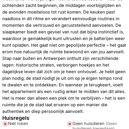
ochtenden zacht beginnen, de middagen voorbijglijden en
de avonden moeiteloos tot rust komen. De keuken past
naadloos in dit ritme en verandert eenvoudige routines in
momenten die vertrouwd en geruststellend aanvoelen. De
slaapkamer biedt een gevoel van rust dat bijna instinctief is,
waardoor je gemakkelijk kunt uitrusten en je batterijen weer
kunt opladen. Het gaat niet om gepolijste perfectie – het gaat
erom hoe natuurlijk de ruimte bewoond en van jou aanvoelt.
Stap naar buiten en Antwerpen onthult zijn verschillende
lagen: historische straten, verborgen hoekjes en het
dagelijkse leven dat zich om je heen ontvouwt. Je hebt geen
plan nodig; de stad nodigt je uit om op je eigen tempo rond
te dwalen en te ontdekken. En wanneer je terugkeert, voelt
het appartement als een rustig anker te midden van dit alles.
Het is meer dan alleen een plek om te verblijven – het is een
ruimte die je de stad laat ervaren op een manier die
authentiek en diep persoonlijk aanvoelt.
Huisregels
Niet roken
Geen huisdieren
(
Geen
✕
✕
huisdieren toegestaan
)