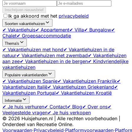
Inschrijven nieuwsbrief
Ik ga akkoord met het
privacybeleid
Soorten vakantiehuizen
✔ Vakantiehuis
✔ Appartement
✔ Villa
✔ Bungalow
✔
Chalet
✔ Groepsaccommodatie
Thema's
✔ Vakantiehuizen met hond
✔ Vakantiehuizen in de
natuur
✔ Vakantiehuizen met zwembad
✔ Vakantiehuizen
aan zee
✔ Vakantiehuizen in de bergen
✔ Kindvriendelijke
vakantiehuizen
Populaire vakantielanden
✔ Vakantiehuizen Spanje
✔ Vakantiehuizen Frankrijk
✔
Vakantiehuizen Italië
✔ Vakantiehuizen Griekenland
✔
Vakantiehuizen Portugal
✔ Vakantiehuizen Kroatië
Informatie
✔ Je huis verhuren
✔ Contact
✔ Blog
✔ Over ons
✔
Veelgestelde vragen
✔ Je huis verkopen
©
2026
Huisjehuren.nl | Alle rechten voorbehouden |
Onderdeel van Recreatie Online.
Voorwaarden
·
Privacybeleid
·
Platformvoorwaarden
·
Platfor