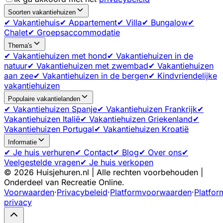
Soorten vakantiehuizen
✔ Vakantiehuis
✔ Appartement
✔ Villa
✔ Bungalow
✔
Chalet
✔ Groepsaccommodatie
Thema's
✔ Vakantiehuizen met hond
✔ Vakantiehuizen in de
natuur
✔ Vakantiehuizen met zwembad
✔ Vakantiehuizen
aan zee
✔ Vakantiehuizen in de bergen
✔ Kindvriendelijke
vakantiehuizen
Populaire vakantielanden
✔ Vakantiehuizen Spanje
✔ Vakantiehuizen Frankrijk
✔
Vakantiehuizen Italië
✔ Vakantiehuizen Griekenland
✔
Vakantiehuizen Portugal
✔ Vakantiehuizen Kroatië
Informatie
✔ Je huis verhuren
✔ Contact
✔ Blog
✔ Over ons
✔
Veelgestelde vragen
✔ Je huis verkopen
©
2026
Huisjehuren.nl | Alle rechten voorbehouden |
Onderdeel van Recreatie Online.
Voorwaarden
·
Privacybeleid
·
Platformvoorwaarden
·
Platfor
privacy