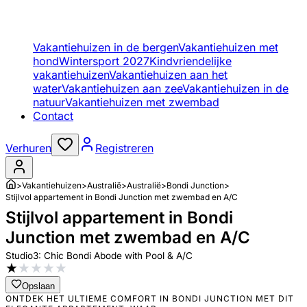
Vakantiehuizen in de bergen
Vakantiehuizen met
hond
Wintersport 2027
Kindvriendelijke
vakantiehuizen
Vakantiehuizen aan het
water
Vakantiehuizen aan zee
Vakantiehuizen in de
natuur
Vakantiehuizen met zwembad
Contact
Verhuren
Registreren
>
Vakantiehuizen
>
Australië
>
Australië
>
Bondi Junction
>
Stijlvol appartement in Bondi Junction met zwembad en A/C
Stijlvol appartement in Bondi
Junction met zwembad en A/C
Studio3: Chic Bondi Abode with Pool & A/C
★
★
★
★
★
Opslaan
ONTDEK HET ULTIEME COMFORT IN BONDI JUNCTION MET DIT