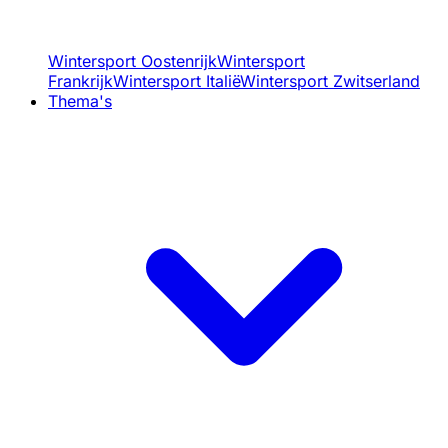
Wintersport Oostenrijk
Wintersport
Frankrijk
Wintersport Italië
Wintersport Zwitserland
Thema's