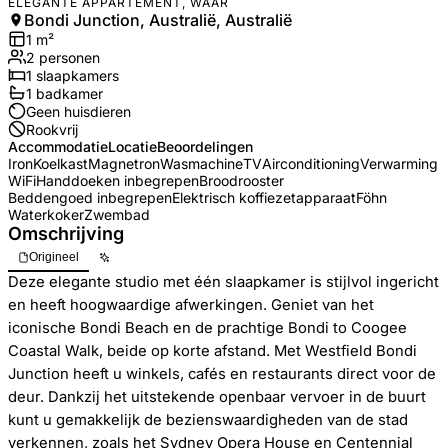
ELEGANTE APPARTEMENT, WAAR
Bondi Junction, Australië, Australië
1
m²
2
personen
1
slaapkamers
1
badkamer
Geen huisdieren
Rookvrij
Accommodatie
Locatie
Beoordelingen
Iron
Koelkast
Magnetron
Wasmachine
TV
Airconditioning
Verwarming
WiFi
Handdoeken inbegrepen
Broodrooster
Beddengoed inbegrepen
Elektrisch koffiezetapparaat
Föhn
Waterkoker
Zwembad
Omschrijving
Origineel
Deze elegante studio met één slaapkamer is stijlvol ingericht
en heeft hoogwaardige afwerkingen. Geniet van het
iconische Bondi Beach en de prachtige Bondi to Coogee
Coastal Walk, beide op korte afstand. Met Westfield Bondi
Junction heeft u winkels, cafés en restaurants direct voor de
deur. Dankzij het uitstekende openbaar vervoer in de buurt
kunt u gemakkelijk de bezienswaardigheden van de stad
verkennen, zoals het Sydney Opera House en Centennial