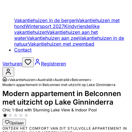
Vakantiehuizen in de bergen
Vakantiehuizen met
hond
Wintersport 2027
Kindvriendelijke
vakantiehuizen
Vakantiehuizen aan het
water
Vakantiehuizen aan zee
Vakantiehuizen in de
natuur
Vakantiehuizen met zwembad
Contact
Verhuren
Registreren
>
Vakantiehuizen
>
Australië
>
Australië
>
Belconnen
>
Modern appartement in Belconnen met uitzicht op Lake Ginninderra
Modern appartement in Belconnen
met uitzicht op Lake Ginninderra
Chic 1-Bed with Stunning Lake View & Indoor Pool
★
★
★
★
★
Opslaan
ONTDEK HET COMFORT VAN DIT STIJLVOLLE APPARTEMENT IN