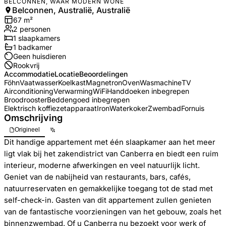
BELCONNEN, WAAR MODERN WONE
Belconnen, Australië, Australië
67
m²
2
personen
1
slaapkamers
1
badkamer
Geen huisdieren
Rookvrij
Accommodatie
Locatie
Beoordelingen
Föhn
Vaatwasser
Koelkast
Magnetron
Oven
Wasmachine
TV
Airconditioning
Verwarming
WiFi
Handdoeken inbegrepen
Broodrooster
Beddengoed inbegrepen
Elektrisch koffiezetapparaat
Iron
Waterkoker
Zwembad
Fornuis
Omschrijving
Origineel
Dit handige appartement met één slaapkamer aan het meer
ligt vlak bij het zakendistrict van Canberra en biedt een ruim
interieur, moderne afwerkingen en veel natuurlijk licht.
Geniet van de nabijheid van restaurants, bars, cafés,
natuurreservaten en gemakkelijke toegang tot de stad met
self-check-in. Gasten van dit appartement zullen genieten
van de fantastische voorzieningen van het gebouw, zoals het
binnenzwembad. Of u Canberra nu bezoekt voor werk of