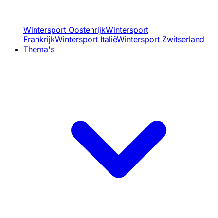
Wintersport Oostenrijk
Wintersport
Frankrijk
Wintersport Italië
Wintersport Zwitserland
Thema's