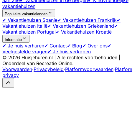
aan zee
✔ Vakantiehuizen in de bergen
✔ Kindvriendelijke
vakantiehuizen
Populaire vakantielanden
✔ Vakantiehuizen Spanje
✔ Vakantiehuizen Frankrijk
✔
Vakantiehuizen Italië
✔ Vakantiehuizen Griekenland
✔
Vakantiehuizen Portugal
✔ Vakantiehuizen Kroatië
Informatie
✔ Je huis verhuren
✔ Contact
✔ Blog
✔ Over ons
✔
Veelgestelde vragen
✔ Je huis verkopen
©
2026
Huisjehuren.nl | Alle rechten voorbehouden |
Onderdeel van Recreatie Online.
Voorwaarden
·
Privacybeleid
·
Platformvoorwaarden
·
Platfor
privacy