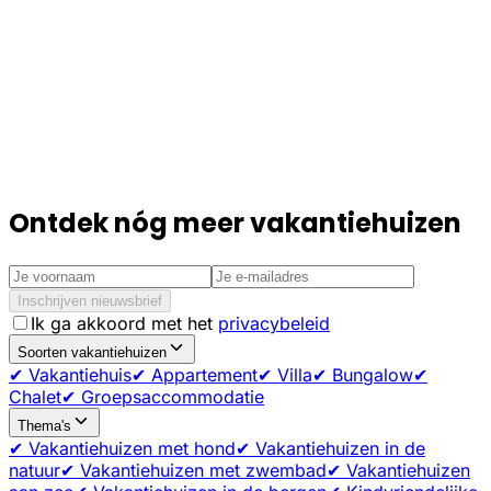
Ontdek nóg meer vakantiehuizen
Inschrijven nieuwsbrief
Ik ga akkoord met het
privacybeleid
Soorten vakantiehuizen
✔ Vakantiehuis
✔ Appartement
✔ Villa
✔ Bungalow
✔
Chalet
✔ Groepsaccommodatie
Thema's
✔ Vakantiehuizen met hond
✔ Vakantiehuizen in de
natuur
✔ Vakantiehuizen met zwembad
✔ Vakantiehuizen