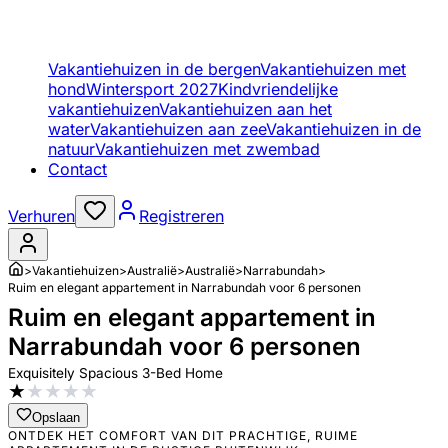
Vakantiehuizen in de bergen
Vakantiehuizen met
hond
Wintersport 2027
Kindvriendelijke
vakantiehuizen
Vakantiehuizen aan het
water
Vakantiehuizen aan zee
Vakantiehuizen in de
natuur
Vakantiehuizen met zwembad
Contact
Verhuren
Registreren
>
Vakantiehuizen
>
Australië
>
Australië
>
Narrabundah
>
Ruim en elegant appartement in Narrabundah voor 6 personen
Ruim en elegant appartement in
Narrabundah voor 6 personen
Exquisitely Spacious 3-Bed Home
★
★
★
★
★
Opslaan
ONTDEK HET COMFORT VAN DIT PRACHTIGE, RUIME