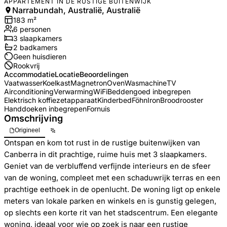
APPARTEMENT IN DE RUSTIGE BUITENWIJK
Narrabundah, Australië, Australië
183
m²
6
personen
3
slaapkamers
2
badkamer
s
Geen huisdieren
Rookvrij
Accommodatie
Locatie
Beoordelingen
Vaatwasser
Koelkast
Magnetron
Oven
Wasmachine
TV
Airconditioning
Verwarming
WiFi
Beddengoed inbegrepen
Elektrisch koffiezetapparaat
Kinderbed
Föhn
Iron
Broodrooster
Handdoeken inbegrepen
Fornuis
Omschrijving
Origineel
Ontspan en kom tot rust in de rustige buitenwijken van
Canberra in dit prachtige, ruime huis met 3 slaapkamers.
Geniet van de verbluffend verfijnde interieurs en de sfeer
van de woning, compleet met een schaduwrijk terras en een
prachtige eethoek in de openlucht. De woning ligt op enkele
meters van lokale parken en winkels en is gunstig gelegen,
op slechts een korte rit van het stadscentrum. Een elegante
woning, ideaal voor wie op zoek is naar een rustige