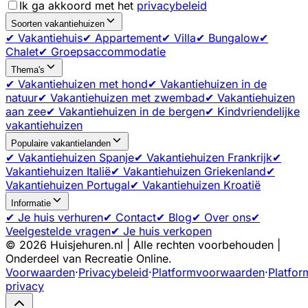
Ik ga akkoord met het
privacybeleid
Soorten vakantiehuizen
✔ Vakantiehuis
✔ Appartement
✔ Villa
✔ Bungalow
✔
Chalet
✔ Groepsaccommodatie
Thema's
✔ Vakantiehuizen met hond
✔ Vakantiehuizen in de
natuur
✔ Vakantiehuizen met zwembad
✔ Vakantiehuizen
aan zee
✔ Vakantiehuizen in de bergen
✔ Kindvriendelijke
vakantiehuizen
Populaire vakantielanden
✔ Vakantiehuizen Spanje
✔ Vakantiehuizen Frankrijk
✔
Vakantiehuizen Italië
✔ Vakantiehuizen Griekenland
✔
Vakantiehuizen Portugal
✔ Vakantiehuizen Kroatië
Informatie
✔ Je huis verhuren
✔ Contact
✔ Blog
✔ Over ons
✔
Veelgestelde vragen
✔ Je huis verkopen
©
2026
Huisjehuren.nl | Alle rechten voorbehouden |
Onderdeel van Recreatie Online.
Voorwaarden
·
Privacybeleid
·
Platformvoorwaarden
·
Platfor
privacy