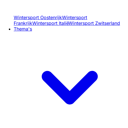
Wintersport Oostenrijk
Wintersport
Frankrijk
Wintersport Italië
Wintersport Zwitserland
Thema's