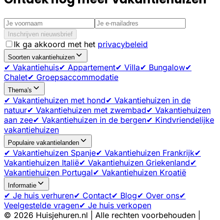
Inschrijven nieuwsbrief
Ik ga akkoord met het
privacybeleid
Soorten vakantiehuizen
✔ Vakantiehuis
✔ Appartement
✔ Villa
✔ Bungalow
✔
Chalet
✔ Groepsaccommodatie
Thema's
✔ Vakantiehuizen met hond
✔ Vakantiehuizen in de
natuur
✔ Vakantiehuizen met zwembad
✔ Vakantiehuizen
aan zee
✔ Vakantiehuizen in de bergen
✔ Kindvriendelijke
vakantiehuizen
Populaire vakantielanden
✔ Vakantiehuizen Spanje
✔ Vakantiehuizen Frankrijk
✔
Vakantiehuizen Italië
✔ Vakantiehuizen Griekenland
✔
Vakantiehuizen Portugal
✔ Vakantiehuizen Kroatië
Informatie
✔ Je huis verhuren
✔ Contact
✔ Blog
✔ Over ons
✔
Veelgestelde vragen
✔ Je huis verkopen
©
2026
Huisjehuren.nl | Alle rechten voorbehouden |