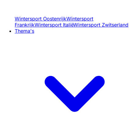
Wintersport Oostenrijk
Wintersport
Frankrijk
Wintersport Italië
Wintersport Zwitserland
Thema's