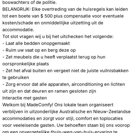
boswachters of de politie.
BELANGRIJK: Elke overtreding van de huisregels kan leiden
tot een boete van $ 500 plus compensatie voor eventuele
kosten/schade en onmiddellijke uitzetting uit de
accommodatie.
Tot slot vragen wij u bij het uitchecken het volgende:
- Laat alle bedden onopgemaakt
- Ruim uw vaat op en berg deze op
- Zet meubels die u heeft verplaatst terug op hun
oorspronkelijke plaats
- Zet het afval buiten en vergeet niet de juiste vuilnisbakken
te gebruiken
- Zorg ervoor dat alle apparaten, airconditioning en lichten
uit zijn en dat deuren en ramen gesloten zijn
Interactie met gasten
Welkom bij MadeComfy! Ons lokale team organiseert
verblijven in uitzonderlijke Australische en Nieuw-Zeelandse
accommodaties en zorgt voor stijl, comfort en toplocaties
voor veeleisende gasten. Uw behoeften staan ​​bij ons voorop
om een ​​onvergetelijke thuis-weg-van-huis-ervaring te