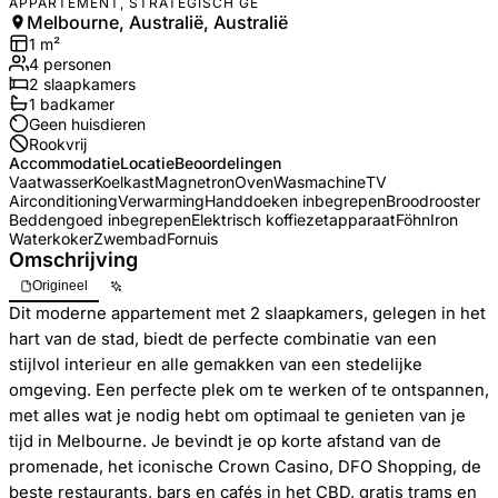
APPARTEMENT, STRATEGISCH GE
Melbourne, Australië, Australië
1
m²
4
personen
2
slaapkamers
1
badkamer
Geen huisdieren
Rookvrij
Accommodatie
Locatie
Beoordelingen
Vaatwasser
Koelkast
Magnetron
Oven
Wasmachine
TV
Airconditioning
Verwarming
Handdoeken inbegrepen
Broodrooster
Beddengoed inbegrepen
Elektrisch koffiezetapparaat
Föhn
Iron
Waterkoker
Zwembad
Fornuis
Omschrijving
Origineel
Dit moderne appartement met 2 slaapkamers, gelegen in het
hart van de stad, biedt de perfecte combinatie van een
stijlvol interieur en alle gemakken van een stedelijke
omgeving. Een perfecte plek om te werken of te ontspannen,
met alles wat je nodig hebt om optimaal te genieten van je
tijd in Melbourne. Je bevindt je op korte afstand van de
promenade, het iconische Crown Casino, DFO Shopping, de
beste restaurants, bars en cafés in het CBD, gratis trams en