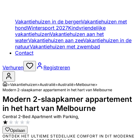
Vakantiehuizen in de bergen
Vakantiehuizen met
hond
Wintersport 2027
Kindvriendelijke
vakantiehuizen
Vakantiehuizen aan het
water
Vakantiehuizen aan zee
Vakantiehuizen in de
natuur
Vakantiehuizen met zwembad
Contact
Verhuren
Registreren
>
Vakantiehuizen
>
Australië
>
Australië
>
Melbourne
>
Modern 2-slaapkamer appartement in het hart van Melbourne
Modern 2-slaapkamer appartement
in het hart van Melbourne
Central 2-Bed Apartment with Parking,
★
★
★
★
★
Opslaan
ONTDEK HET ULTIEME STEDELIJKE COMFORT IN DIT MODERNE