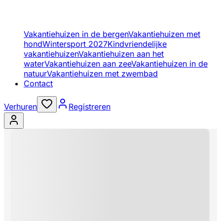
Vakantiehuizen in de bergen
Vakantiehuizen met
hond
Wintersport 2027
Kindvriendelijke
vakantiehuizen
Vakantiehuizen aan het
water
Vakantiehuizen aan zee
Vakantiehuizen in de
natuur
Vakantiehuizen met zwembad
Contact
Verhuren
Registreren