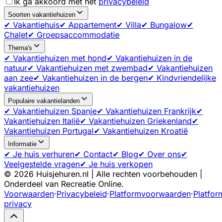
Ik ga akkoord met het
privacybeleid
Soorten vakantiehuizen
✔ Vakantiehuis
✔ Appartement
✔ Villa
✔ Bungalow
✔
Chalet
✔ Groepsaccommodatie
Thema's
✔ Vakantiehuizen met hond
✔ Vakantiehuizen in de
natuur
✔ Vakantiehuizen met zwembad
✔ Vakantiehuizen
aan zee
✔ Vakantiehuizen in de bergen
✔ Kindvriendelijke
vakantiehuizen
Populaire vakantielanden
✔ Vakantiehuizen Spanje
✔ Vakantiehuizen Frankrijk
✔
Vakantiehuizen Italië
✔ Vakantiehuizen Griekenland
✔
Vakantiehuizen Portugal
✔ Vakantiehuizen Kroatië
Informatie
✔ Je huis verhuren
✔ Contact
✔ Blog
✔ Over ons
✔
Veelgestelde vragen
✔ Je huis verkopen
©
2026
Huisjehuren.nl | Alle rechten voorbehouden |
Onderdeel van Recreatie Online.
Voorwaarden
·
Privacybeleid
·
Platformvoorwaarden
·
Platfor
privacy