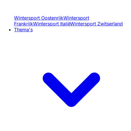
Wintersport Oostenrijk
Wintersport
Frankrijk
Wintersport Italië
Wintersport Zwitserland
Thema's