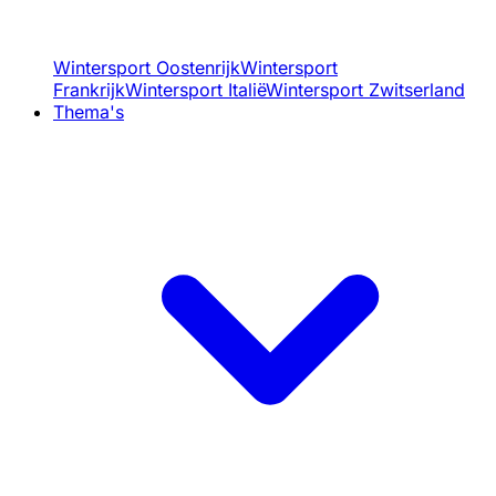
Wintersport Oostenrijk
Wintersport
Frankrijk
Wintersport Italië
Wintersport Zwitserland
Thema's