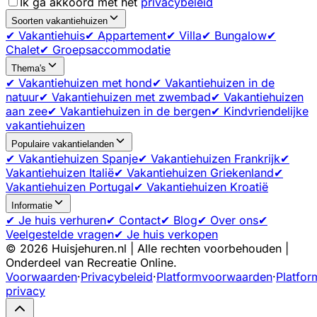
Ik ga akkoord met het
privacybeleid
Soorten vakantiehuizen
✔ Vakantiehuis
✔ Appartement
✔ Villa
✔ Bungalow
✔
Chalet
✔ Groepsaccommodatie
Thema's
✔ Vakantiehuizen met hond
✔ Vakantiehuizen in de
natuur
✔ Vakantiehuizen met zwembad
✔ Vakantiehuizen
aan zee
✔ Vakantiehuizen in de bergen
✔ Kindvriendelijke
vakantiehuizen
Populaire vakantielanden
✔ Vakantiehuizen Spanje
✔ Vakantiehuizen Frankrijk
✔
Vakantiehuizen Italië
✔ Vakantiehuizen Griekenland
✔
Vakantiehuizen Portugal
✔ Vakantiehuizen Kroatië
Informatie
✔ Je huis verhuren
✔ Contact
✔ Blog
✔ Over ons
✔
Veelgestelde vragen
✔ Je huis verkopen
©
2026
Huisjehuren.nl | Alle rechten voorbehouden |
Onderdeel van Recreatie Online.
Voorwaarden
·
Privacybeleid
·
Platformvoorwaarden
·
Platfor
privacy