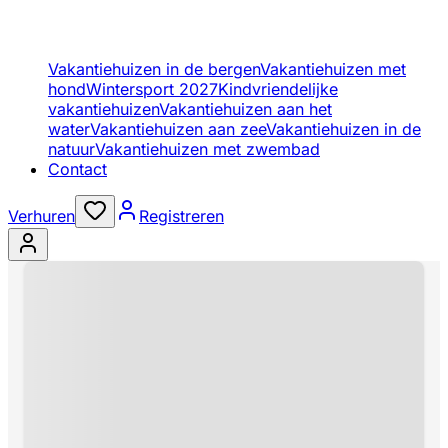
Vakantiehuizen in de bergen
Vakantiehuizen met
hond
Wintersport 2027
Kindvriendelijke
vakantiehuizen
Vakantiehuizen aan het
water
Vakantiehuizen aan zee
Vakantiehuizen in de
natuur
Vakantiehuizen met zwembad
Contact
Verhuren
Registreren