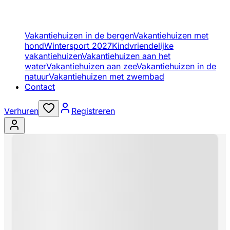
Vakantiehuizen in de bergen
Vakantiehuizen met
hond
Wintersport 2027
Kindvriendelijke
vakantiehuizen
Vakantiehuizen aan het
water
Vakantiehuizen aan zee
Vakantiehuizen in de
natuur
Vakantiehuizen met zwembad
Contact
Verhuren
Registreren