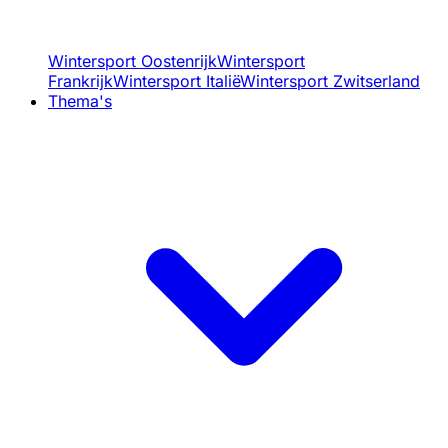
Wintersport Oostenrijk
Wintersport
Frankrijk
Wintersport Italië
Wintersport Zwitserland
Thema's