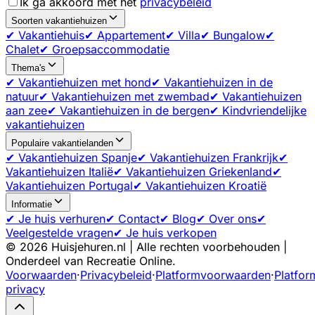
Ik ga akkoord met het
privacybeleid
Soorten vakantiehuizen
✔ Vakantiehuis
✔ Appartement
✔ Villa
✔ Bungalow
✔
Chalet
✔ Groepsaccommodatie
Thema's
✔ Vakantiehuizen met hond
✔ Vakantiehuizen in de
natuur
✔ Vakantiehuizen met zwembad
✔ Vakantiehuizen
aan zee
✔ Vakantiehuizen in de bergen
✔ Kindvriendelijke
vakantiehuizen
Populaire vakantielanden
✔ Vakantiehuizen Spanje
✔ Vakantiehuizen Frankrijk
✔
Vakantiehuizen Italië
✔ Vakantiehuizen Griekenland
✔
Vakantiehuizen Portugal
✔ Vakantiehuizen Kroatië
Informatie
✔ Je huis verhuren
✔ Contact
✔ Blog
✔ Over ons
✔
Veelgestelde vragen
✔ Je huis verkopen
©
2026
Huisjehuren.nl | Alle rechten voorbehouden |
Onderdeel van Recreatie Online.
Voorwaarden
·
Privacybeleid
·
Platformvoorwaarden
·
Platfor
privacy