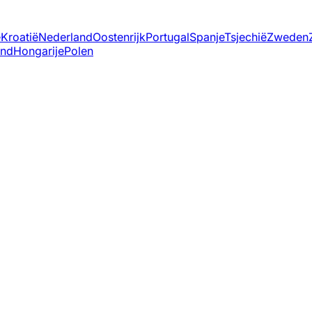
ë
Kroatië
Nederland
Oostenrijk
Portugal
Spanje
Tsjechië
Zweden
and
Hongarije
Polen