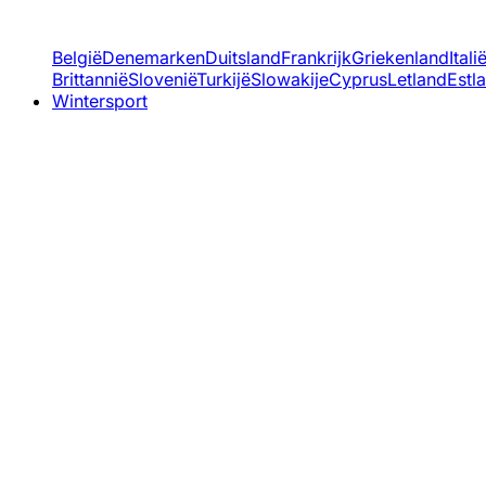
België
Denemarken
Duitsland
Frankrijk
Griekenland
Itali
Brittannië
Slovenië
Turkijë
Slowakije
Cyprus
Letland
Estl
Wintersport