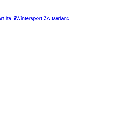
t Italië
Wintersport Zwitserland