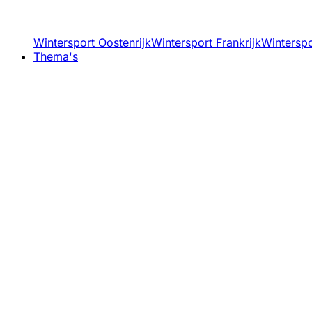
Wintersport Oostenrijk
Wintersport Frankrijk
Winterspor
Thema's