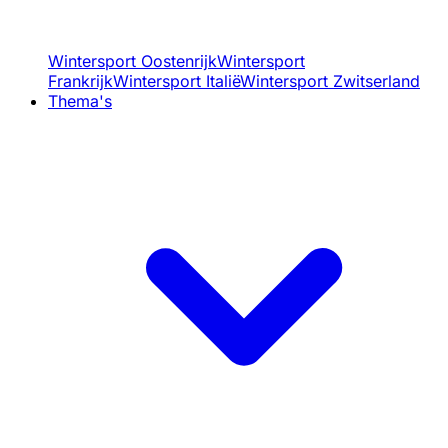
Wintersport Oostenrijk
Wintersport
Frankrijk
Wintersport Italië
Wintersport Zwitserland
Thema's