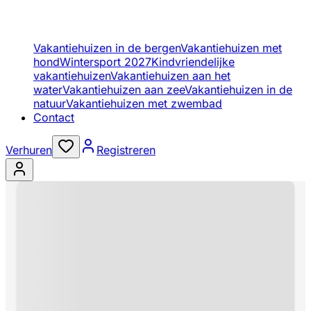
Vakantiehuizen in de bergen
Vakantiehuizen met
hond
Wintersport 2027
Kindvriendelijke
vakantiehuizen
Vakantiehuizen aan het
water
Vakantiehuizen aan zee
Vakantiehuizen in de
natuur
Vakantiehuizen met zwembad
Contact
Verhuren
Registreren