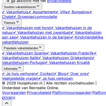
Ik ga akkoord met het
privacybeleid
Soorten vakantiehuizen
✔ Vakantiehuis
✔ Appartement
✔ Villa
✔ Bungalow
✔
Chalet
✔ Groepsaccommodatie
Thema's
✔ Vakantiehuizen met hond
✔ Vakantiehuizen in de
natuur
✔ Vakantiehuizen met zwembad
✔ Vakantiehuizen
aan zee
✔ Vakantiehuizen in de bergen
✔ Kindvriendelijke
vakantiehuizen
Populaire vakantielanden
✔ Vakantiehuizen Spanje
✔ Vakantiehuizen Frankrijk
✔
Vakantiehuizen Italië
✔ Vakantiehuizen Griekenland
✔
Vakantiehuizen Portugal
✔ Vakantiehuizen Kroatië
Informatie
✔ Je huis verhuren
✔ Contact
✔ Blog
✔ Over ons
✔
Veelgestelde vragen
✔ Je huis verkopen
©
2026
Huisjehuren.nl | Alle rechten voorbehouden |
Onderdeel van Recreatie Online.
Voorwaarden
·
Privacybeleid
·
Platformvoorwaarden
·
Platfor
privacy