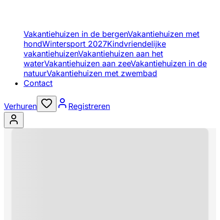
Vakantiehuizen in de bergen
Vakantiehuizen met
hond
Wintersport 2027
Kindvriendelijke
vakantiehuizen
Vakantiehuizen aan het
water
Vakantiehuizen aan zee
Vakantiehuizen in de
natuur
Vakantiehuizen met zwembad
Contact
Verhuren
Registreren