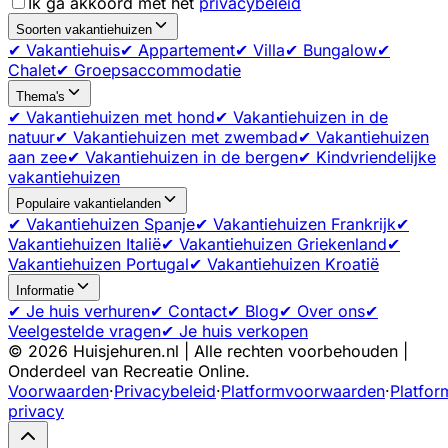
Ik ga akkoord met het
privacybeleid
Soorten vakantiehuizen
✔ Vakantiehuis
✔ Appartement
✔ Villa
✔ Bungalow
✔
Chalet
✔ Groepsaccommodatie
Thema's
✔ Vakantiehuizen met hond
✔ Vakantiehuizen in de
natuur
✔ Vakantiehuizen met zwembad
✔ Vakantiehuizen
aan zee
✔ Vakantiehuizen in de bergen
✔ Kindvriendelijke
vakantiehuizen
Populaire vakantielanden
✔ Vakantiehuizen Spanje
✔ Vakantiehuizen Frankrijk
✔
Vakantiehuizen Italië
✔ Vakantiehuizen Griekenland
✔
Vakantiehuizen Portugal
✔ Vakantiehuizen Kroatië
Informatie
✔ Je huis verhuren
✔ Contact
✔ Blog
✔ Over ons
✔
Veelgestelde vragen
✔ Je huis verkopen
©
2026
Huisjehuren.nl | Alle rechten voorbehouden |
Onderdeel van Recreatie Online.
Voorwaarden
·
Privacybeleid
·
Platformvoorwaarden
·
Platfor
privacy