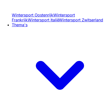
Wintersport Oostenrijk
Wintersport
Frankrijk
Wintersport Italië
Wintersport Zwitserland
Thema's