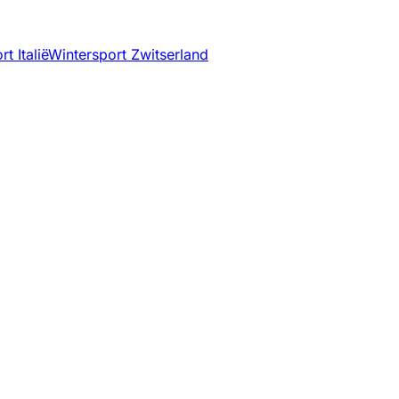
t Italië
Wintersport Zwitserland