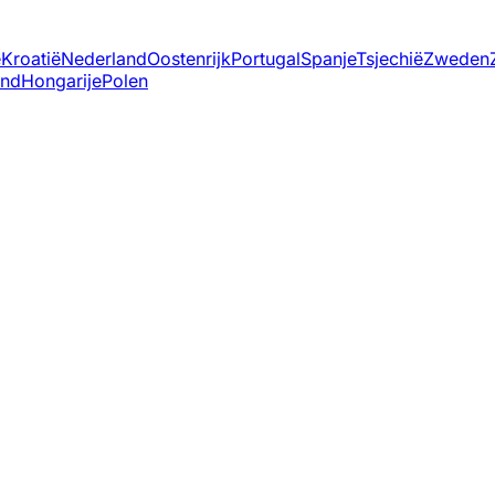
ë
Kroatië
Nederland
Oostenrijk
Portugal
Spanje
Tsjechië
Zweden
and
Hongarije
Polen