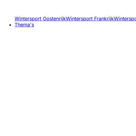
Wintersport Oostenrijk
Wintersport Frankrijk
Winterspor
Thema's