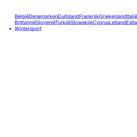
België
Denemarken
Duitsland
Frankrijk
Griekenland
Itali
Brittannië
Slovenië
Turkijë
Slowakije
Cyprus
Letland
Estl
Wintersport