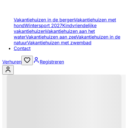
Vakantiehuizen in de bergen
Vakantiehuizen met
hond
Wintersport 2027
Kindvriendelijke
vakantiehuizen
Vakantiehuizen aan het
water
Vakantiehuizen aan zee
Vakantiehuizen in de
natuur
Vakantiehuizen met zwembad
Contact
Verhuren
Registreren