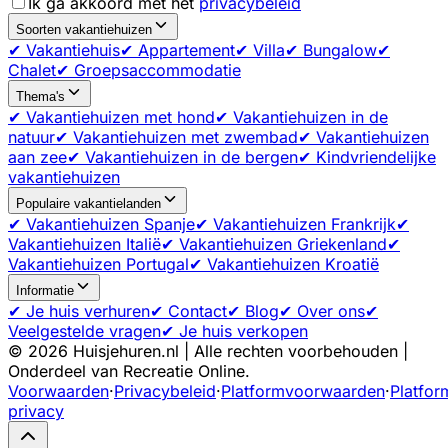
Ik ga akkoord met het
privacybeleid
Soorten vakantiehuizen
✔ Vakantiehuis
✔ Appartement
✔ Villa
✔ Bungalow
✔
Chalet
✔ Groepsaccommodatie
Thema's
✔ Vakantiehuizen met hond
✔ Vakantiehuizen in de
natuur
✔ Vakantiehuizen met zwembad
✔ Vakantiehuizen
aan zee
✔ Vakantiehuizen in de bergen
✔ Kindvriendelijke
vakantiehuizen
Populaire vakantielanden
✔ Vakantiehuizen Spanje
✔ Vakantiehuizen Frankrijk
✔
Vakantiehuizen Italië
✔ Vakantiehuizen Griekenland
✔
Vakantiehuizen Portugal
✔ Vakantiehuizen Kroatië
Informatie
✔ Je huis verhuren
✔ Contact
✔ Blog
✔ Over ons
✔
Veelgestelde vragen
✔ Je huis verkopen
©
2026
Huisjehuren.nl | Alle rechten voorbehouden |
Onderdeel van Recreatie Online.
Voorwaarden
·
Privacybeleid
·
Platformvoorwaarden
·
Platfor
privacy