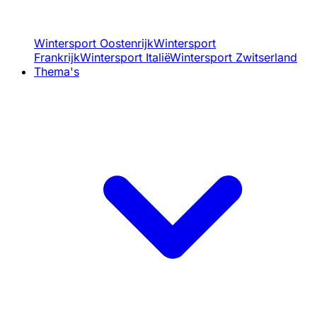
Wintersport Oostenrijk
Wintersport
Frankrijk
Wintersport Italië
Wintersport Zwitserland
Thema's