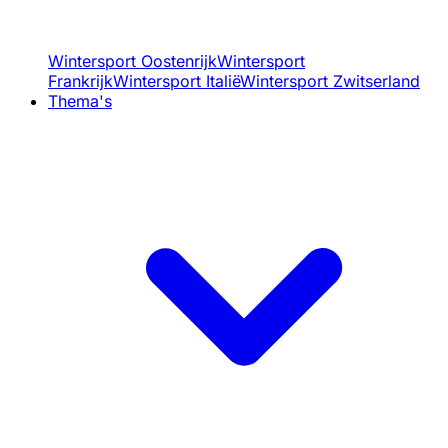
Wintersport Oostenrijk
Wintersport
Frankrijk
Wintersport Italië
Wintersport Zwitserland
Thema's