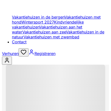
Vakantiehuizen in de bergen
Vakantiehuizen met
hond
Wintersport 2027
Kindvriendelijke
vakantiehuizen
Vakantiehuizen aan het
water
Vakantiehuizen aan zee
Vakantiehuizen in de
natuur
Vakantiehuizen met zwembad
Contact
Verhuren
Registreren