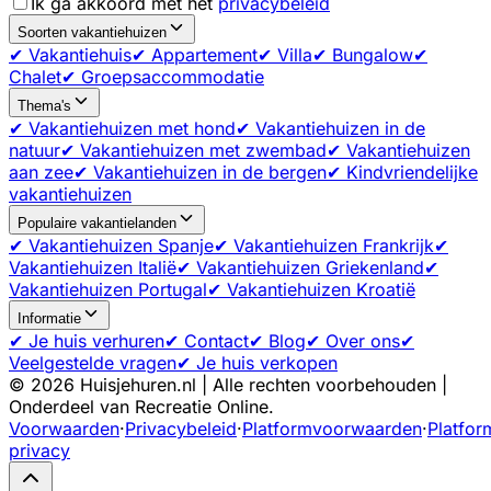
Ik ga akkoord met het
privacybeleid
Soorten vakantiehuizen
✔ Vakantiehuis
✔ Appartement
✔ Villa
✔ Bungalow
✔
Chalet
✔ Groepsaccommodatie
Thema's
✔ Vakantiehuizen met hond
✔ Vakantiehuizen in de
natuur
✔ Vakantiehuizen met zwembad
✔ Vakantiehuizen
aan zee
✔ Vakantiehuizen in de bergen
✔ Kindvriendelijke
vakantiehuizen
Populaire vakantielanden
✔ Vakantiehuizen Spanje
✔ Vakantiehuizen Frankrijk
✔
Vakantiehuizen Italië
✔ Vakantiehuizen Griekenland
✔
Vakantiehuizen Portugal
✔ Vakantiehuizen Kroatië
Informatie
✔ Je huis verhuren
✔ Contact
✔ Blog
✔ Over ons
✔
Veelgestelde vragen
✔ Je huis verkopen
©
2026
Huisjehuren.nl | Alle rechten voorbehouden |
Onderdeel van Recreatie Online.
Voorwaarden
·
Privacybeleid
·
Platformvoorwaarden
·
Platfor
privacy