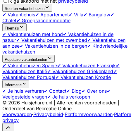
Ik ga akkoord met het
privacybeleid
Soorten vakantiehuizen
✔ Vakantiehuis
✔ Appartement
✔ Villa
✔ Bungalow
✔
Chalet
✔ Groepsaccommodatie
Thema's
✔ Vakantiehuizen met hond
✔ Vakantiehuizen in de
natuur
✔ Vakantiehuizen met zwembad
✔ Vakantiehuizen
aan zee
✔ Vakantiehuizen in de bergen
✔ Kindvriendelijke
vakantiehuizen
Populaire vakantielanden
✔ Vakantiehuizen Spanje
✔ Vakantiehuizen Frankrijk
✔
Vakantiehuizen Italië
✔ Vakantiehuizen Griekenland
✔
Vakantiehuizen Portugal
✔ Vakantiehuizen Kroatië
Informatie
✔ Je huis verhuren
✔ Contact
✔ Blog
✔ Over ons
✔
Veelgestelde vragen
✔ Je huis verkopen
©
2026
Huisjehuren.nl | Alle rechten voorbehouden |
Onderdeel van Recreatie Online.
Voorwaarden
·
Privacybeleid
·
Platformvoorwaarden
·
Platfor
privacy