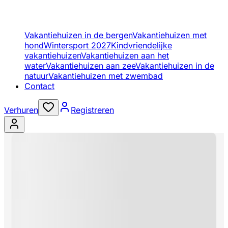
Vakantiehuizen in de bergen
Vakantiehuizen met
hond
Wintersport 2027
Kindvriendelijke
vakantiehuizen
Vakantiehuizen aan het
water
Vakantiehuizen aan zee
Vakantiehuizen in de
natuur
Vakantiehuizen met zwembad
Contact
Verhuren
Registreren