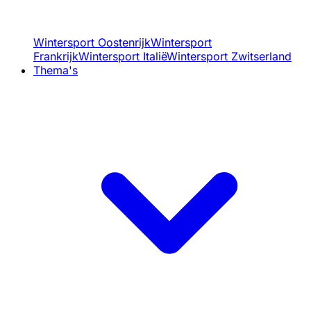
Wintersport Oostenrijk
Wintersport
Frankrijk
Wintersport Italië
Wintersport Zwitserland
Thema's