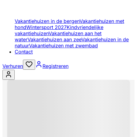
Vakantiehuizen in de bergen
Vakantiehuizen met
hond
Wintersport 2027
Kindvriendelijke
vakantiehuizen
Vakantiehuizen aan het
water
Vakantiehuizen aan zee
Vakantiehuizen in de
natuur
Vakantiehuizen met zwembad
Contact
Verhuren
Registreren