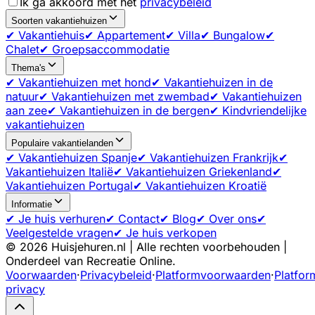
Ik ga akkoord met het
privacybeleid
Soorten vakantiehuizen
✔ Vakantiehuis
✔ Appartement
✔ Villa
✔ Bungalow
✔
Chalet
✔ Groepsaccommodatie
Thema's
✔ Vakantiehuizen met hond
✔ Vakantiehuizen in de
natuur
✔ Vakantiehuizen met zwembad
✔ Vakantiehuizen
aan zee
✔ Vakantiehuizen in de bergen
✔ Kindvriendelijke
vakantiehuizen
Populaire vakantielanden
✔ Vakantiehuizen Spanje
✔ Vakantiehuizen Frankrijk
✔
Vakantiehuizen Italië
✔ Vakantiehuizen Griekenland
✔
Vakantiehuizen Portugal
✔ Vakantiehuizen Kroatië
Informatie
✔ Je huis verhuren
✔ Contact
✔ Blog
✔ Over ons
✔
Veelgestelde vragen
✔ Je huis verkopen
©
2026
Huisjehuren.nl | Alle rechten voorbehouden |
Onderdeel van Recreatie Online.
Voorwaarden
·
Privacybeleid
·
Platformvoorwaarden
·
Platfor
privacy