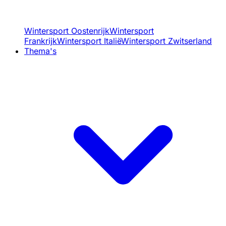
Wintersport Oostenrijk
Wintersport
Frankrijk
Wintersport Italië
Wintersport Zwitserland
Thema's