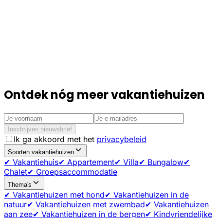
Ontdek nóg meer vakantiehuizen
Inschrijven nieuwsbrief
Ik ga akkoord met het
privacybeleid
Soorten vakantiehuizen
✔ Vakantiehuis
✔ Appartement
✔ Villa
✔ Bungalow
✔
Chalet
✔ Groepsaccommodatie
Thema's
✔ Vakantiehuizen met hond
✔ Vakantiehuizen in de
natuur
✔ Vakantiehuizen met zwembad
✔ Vakantiehuizen
aan zee
✔ Vakantiehuizen in de bergen
✔ Kindvriendelijke