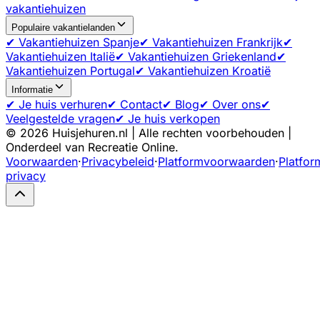
vakantiehuizen
Populaire vakantielanden
✔ Vakantiehuizen Spanje
✔ Vakantiehuizen Frankrijk
✔
Vakantiehuizen Italië
✔ Vakantiehuizen Griekenland
✔
Vakantiehuizen Portugal
✔ Vakantiehuizen Kroatië
Informatie
✔ Je huis verhuren
✔ Contact
✔ Blog
✔ Over ons
✔
Veelgestelde vragen
✔ Je huis verkopen
©
2026
Huisjehuren.nl | Alle rechten voorbehouden |
Onderdeel van Recreatie Online.
Voorwaarden
·
Privacybeleid
·
Platformvoorwaarden
·
Platfor
privacy