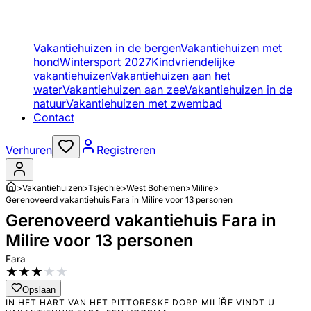
Vakantiehuizen in de bergen
Vakantiehuizen met
hond
Wintersport 2027
Kindvriendelijke
vakantiehuizen
Vakantiehuizen aan het
water
Vakantiehuizen aan zee
Vakantiehuizen in de
natuur
Vakantiehuizen met zwembad
Contact
Verhuren
Registreren
>
Vakantiehuizen
>
Tsjechië
>
West Bohemen
>
Milire
>
Gerenoveerd vakantiehuis Fara in Milire voor 13 personen
Gerenoveerd vakantiehuis Fara in
Milire voor 13 personen
Fara
★
★
★
★
★
Opslaan
IN HET HART VAN HET PITTORESKE DORP MILÍŘE VINDT U