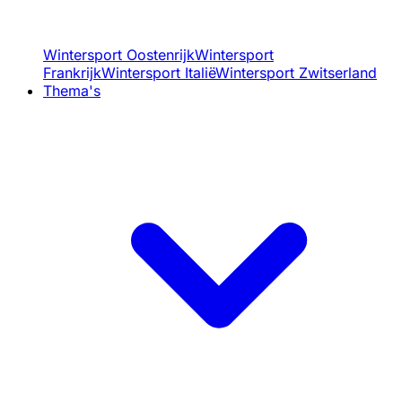
Wintersport Oostenrijk
Wintersport
Frankrijk
Wintersport Italië
Wintersport Zwitserland
Thema's