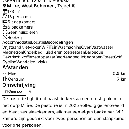
VAKANTIEHUIS FARA, EEN VOORMA
Milire, West Bohemen, Tsjechië
173
m²
13
personen
6
slaapkamers
6
badkamer
s
Geen huisdieren
Rookvrij
Accommodatie
Locatie
Beoordelingen
Vrijstaand
Niet-roken
WiFi
Tuin
Wasmachine
Oven
Vaatwasser
Magnetron
Kinderbed
Huisdieren toegestaan
Barbecue
Elektrisch koffiezetapparaat
Beddengoed inbegrepen
Forest
Golf
Cycling
Wandelen (vlak)
Afstanden
Meer
5.5 km
Centrum
7 km
Omschrijving
Origineel
De pastorie ligt direct naast de kerk aan een rustig plein in
het dorp Milíře. De pastorie is in 2025 volledig gerenoveerd
en biedt zes slaapkamers, elk met een eigen badkamer. Vijf
kamers zijn geschikt voor twee personen en één slaapkamer
voor drie personen.