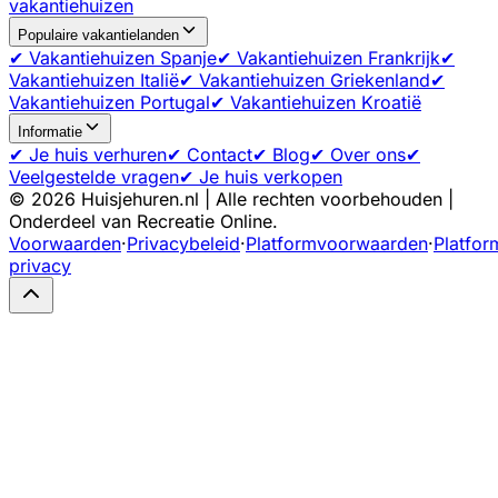
vakantiehuizen
Populaire vakantielanden
✔ Vakantiehuizen Spanje
✔ Vakantiehuizen Frankrijk
✔
Vakantiehuizen Italië
✔ Vakantiehuizen Griekenland
✔
Vakantiehuizen Portugal
✔ Vakantiehuizen Kroatië
Informatie
✔ Je huis verhuren
✔ Contact
✔ Blog
✔ Over ons
✔
Veelgestelde vragen
✔ Je huis verkopen
©
2026
Huisjehuren.nl | Alle rechten voorbehouden |
Onderdeel van Recreatie Online.
Voorwaarden
·
Privacybeleid
·
Platformvoorwaarden
·
Platfor
privacy