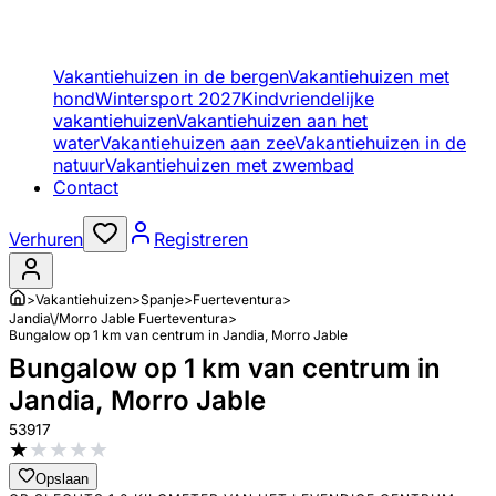
Vakantiehuizen in de bergen
Vakantiehuizen met
hond
Wintersport 2027
Kindvriendelijke
vakantiehuizen
Vakantiehuizen aan het
water
Vakantiehuizen aan zee
Vakantiehuizen in de
natuur
Vakantiehuizen met zwembad
Contact
Verhuren
Registreren
>
Vakantiehuizen
>
Spanje
>
Fuerteventura
>
Jandia\/Morro Jable Fuerteventura
>
Bungalow op 1 km van centrum in Jandia, Morro Jable
Bungalow op 1 km van centrum in
Jandia, Morro Jable
53917
★
★
★
★
★
Opslaan