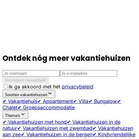
Ontdek nóg meer vakantiehuizen
Inschrijven nieuwsbrief
Ik ga akkoord met het
privacybeleid
Soorten vakantiehuizen
✔ Vakantiehuis
✔ Appartement
✔ Villa
✔ Bungalow
✔
Chalet
✔ Groepsaccommodatie
Thema's
✔ Vakantiehuizen met hond
✔ Vakantiehuizen in de
natuur
✔ Vakantiehuizen met zwembad
✔ Vakantiehuizen
aan zee
✔ Vakantiehuizen in de bergen
✔ Kindvriendelijke