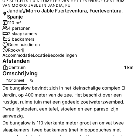
OP SLECHTS 1,0 KILOMETER VAN HET LEVENDIGE CENTRUM
VAN MORRO JABLE IN JANDIA, FU
Jandia\/Morro Jable Fuerteventura, Fuerteventura,
Spanje
110
m²
4
personen
2
slaapkamers
2
badkamer
s
Geen huisdieren
Rookvrij
Accommodatie
Locatie
Beoordelingen
Afstanden
Centrum
1 km
Omschrijving
Origineel
De bungalow bevindt zich in het kleinschalige complex El
Jardin, op 400 meter van de zee. Het beschikt over een
rustige, ruime tuin met een gedeeld zoetwaterzwembad.
Twee ligstoelen, een tafel, stoelen en een parasol zijn
aanwezig.
De bungalow is 110 vierkante meter groot en omvat twee
slaapkamers, twee badkamers (met inloopdouches met