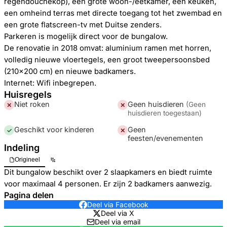
regendouchekop), een grote woon-/eetkamer, een keuken,
een omheind terras met directe toegang tot het zwembad en
een grote flatscreen-tv met Duitse zenders.
Parkeren is mogelijk direct voor de bungalow.
De renovatie in 2018 omvat: aluminium ramen met horren,
volledig nieuwe vloertegels, een groot tweepersoonsbed
(210x200 cm) en nieuwe badkamers.
Internet: Wifi inbegrepen.
Huisregels
Niet roken
Geen huisdieren
(
Geen
✕
✕
huisdieren toegestaan
)
Geschikt voor kinderen
Geen
✓
✕
feesten/evenementen
Indeling
Origineel
Dit bungalow beschikt over 2 slaapkamers en biedt ruimte
voor maximaal 4 personen. Er zijn 2 badkamers aanwezig.
Pagina delen
Deel via Facebook
Deel via X
Deel via email