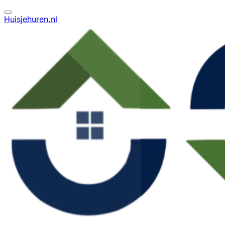
Huisjehuren.nl