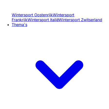
Wintersport Oostenrijk
Wintersport
Frankrijk
Wintersport Italië
Wintersport Zwitserland
Thema's