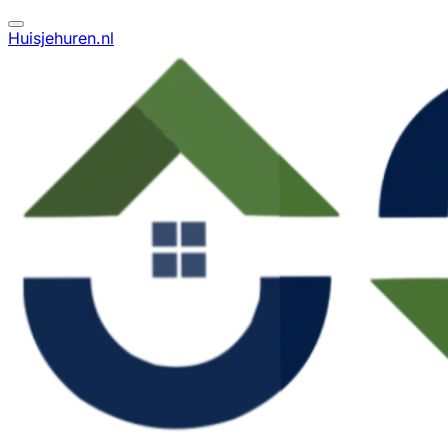
Huisjehuren.nl