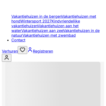
Vakantiehuizen in de bergen
Vakantiehuizen met
hond
Wintersport 2027
Kindvriendelijke
vakantiehuizen
Vakantiehuizen aan het
water
Vakantiehuizen aan zee
Vakantiehuizen in de
natuur
Vakantiehuizen met zwembad
Contact
Verhuren
Registreren