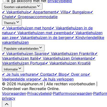
Ik ga akkoord met het
privacybeleid
Soorten vakantiehuizen
✔ Vakantiehuis
✔ Appartement
✔ Villa
✔ Bungalow
✔
Chalet
✔ Groepsaccommodatie
Thema's
✔ Vakantiehuizen met hond
✔ Vakantiehuizen in de
natuur
✔ Vakantiehuizen met zwembad
✔ Vakantiehuizen
aan zee
✔ Vakantiehuizen in de bergen
✔ Kindvriendelijke
vakantiehuizen
Populaire vakantielanden
✔ Vakantiehuizen Spanje
✔ Vakantiehuizen Frankrijk
✔
Vakantiehuizen Italië
✔ Vakantiehuizen Griekenland
✔
Vakantiehuizen Portugal
✔ Vakantiehuizen Kroatië
Informatie
✔ Je huis verhuren
✔ Contact
✔ Blog
✔ Over ons
✔
Veelgestelde vragen
✔ Je huis verkopen
©
2026
Huisjehuren.nl | Alle rechten voorbehouden |
Onderdeel van Recreatie Online.
Voorwaarden
·
Privacybeleid
·
Platformvoorwaarden
·
Platfor
privacy