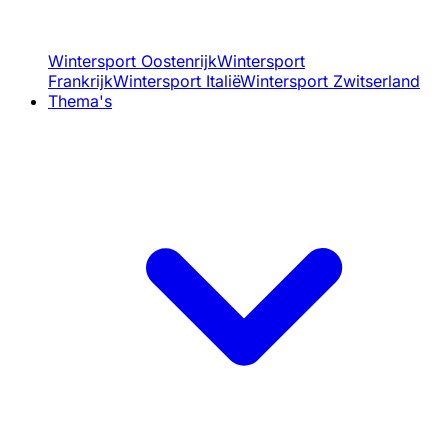
Wintersport Oostenrijk
Wintersport
Frankrijk
Wintersport Italië
Wintersport Zwitserland
Thema's