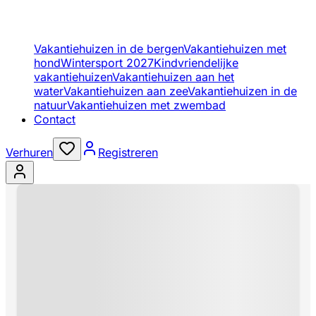
Vakantiehuizen in de bergen
Vakantiehuizen met
hond
Wintersport 2027
Kindvriendelijke
vakantiehuizen
Vakantiehuizen aan het
water
Vakantiehuizen aan zee
Vakantiehuizen in de
natuur
Vakantiehuizen met zwembad
Contact
Verhuren
Registreren