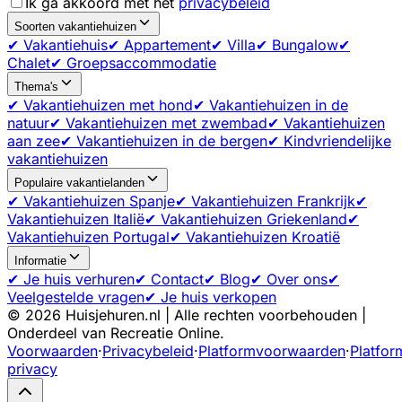
Ik ga akkoord met het
privacybeleid
Soorten vakantiehuizen
✔ Vakantiehuis
✔ Appartement
✔ Villa
✔ Bungalow
✔
Chalet
✔ Groepsaccommodatie
Thema's
✔ Vakantiehuizen met hond
✔ Vakantiehuizen in de
natuur
✔ Vakantiehuizen met zwembad
✔ Vakantiehuizen
aan zee
✔ Vakantiehuizen in de bergen
✔ Kindvriendelijke
vakantiehuizen
Populaire vakantielanden
✔ Vakantiehuizen Spanje
✔ Vakantiehuizen Frankrijk
✔
Vakantiehuizen Italië
✔ Vakantiehuizen Griekenland
✔
Vakantiehuizen Portugal
✔ Vakantiehuizen Kroatië
Informatie
✔ Je huis verhuren
✔ Contact
✔ Blog
✔ Over ons
✔
Veelgestelde vragen
✔ Je huis verkopen
©
2026
Huisjehuren.nl | Alle rechten voorbehouden |
Onderdeel van Recreatie Online.
Voorwaarden
·
Privacybeleid
·
Platformvoorwaarden
·
Platfor
privacy