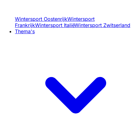
Wintersport Oostenrijk
Wintersport
Frankrijk
Wintersport Italië
Wintersport Zwitserland
Thema's