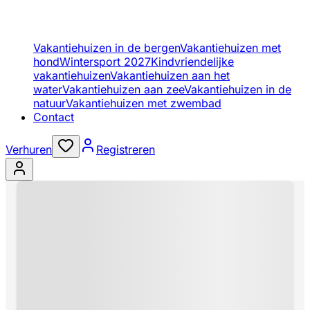
Vakantiehuizen in de bergen
Vakantiehuizen met
hond
Wintersport 2027
Kindvriendelijke
vakantiehuizen
Vakantiehuizen aan het
water
Vakantiehuizen aan zee
Vakantiehuizen in de
natuur
Vakantiehuizen met zwembad
Contact
Verhuren
Registreren