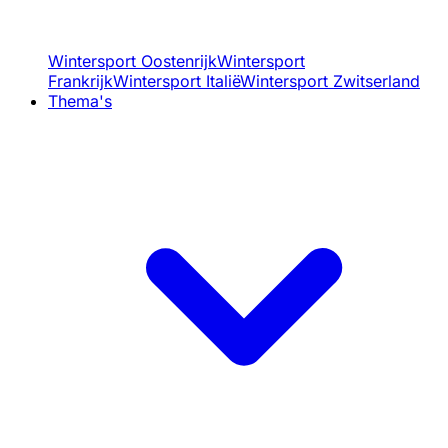
Wintersport Oostenrijk
Wintersport
Frankrijk
Wintersport Italië
Wintersport Zwitserland
Thema's