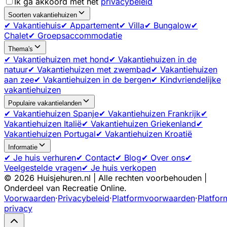
Ik ga akkoord met het
privacybeleid
Soorten vakantiehuizen
✔ Vakantiehuis
✔ Appartement
✔ Villa
✔ Bungalow
✔
Chalet
✔ Groepsaccommodatie
Thema's
✔ Vakantiehuizen met hond
✔ Vakantiehuizen in de
natuur
✔ Vakantiehuizen met zwembad
✔ Vakantiehuizen
aan zee
✔ Vakantiehuizen in de bergen
✔ Kindvriendelijke
vakantiehuizen
Populaire vakantielanden
✔ Vakantiehuizen Spanje
✔ Vakantiehuizen Frankrijk
✔
Vakantiehuizen Italië
✔ Vakantiehuizen Griekenland
✔
Vakantiehuizen Portugal
✔ Vakantiehuizen Kroatië
Informatie
✔ Je huis verhuren
✔ Contact
✔ Blog
✔ Over ons
✔
Veelgestelde vragen
✔ Je huis verkopen
©
2026
Huisjehuren.nl | Alle rechten voorbehouden |
Onderdeel van Recreatie Online.
Voorwaarden
·
Privacybeleid
·
Platformvoorwaarden
·
Platfor
privacy