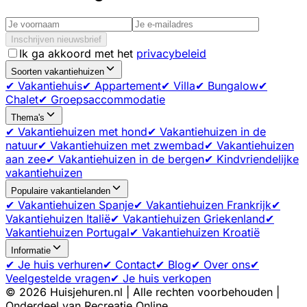
Inschrijven nieuwsbrief
Ik ga akkoord met het
privacybeleid
Soorten vakantiehuizen
✔ Vakantiehuis
✔ Appartement
✔ Villa
✔ Bungalow
✔
Chalet
✔ Groepsaccommodatie
Thema's
✔ Vakantiehuizen met hond
✔ Vakantiehuizen in de
natuur
✔ Vakantiehuizen met zwembad
✔ Vakantiehuizen
aan zee
✔ Vakantiehuizen in de bergen
✔ Kindvriendelijke
vakantiehuizen
Populaire vakantielanden
✔ Vakantiehuizen Spanje
✔ Vakantiehuizen Frankrijk
✔
Vakantiehuizen Italië
✔ Vakantiehuizen Griekenland
✔
Vakantiehuizen Portugal
✔ Vakantiehuizen Kroatië
Informatie
✔ Je huis verhuren
✔ Contact
✔ Blog
✔ Over ons
✔
Veelgestelde vragen
✔ Je huis verkopen
©
2026
Huisjehuren.nl | Alle rechten voorbehouden |
Onderdeel van Recreatie Online.