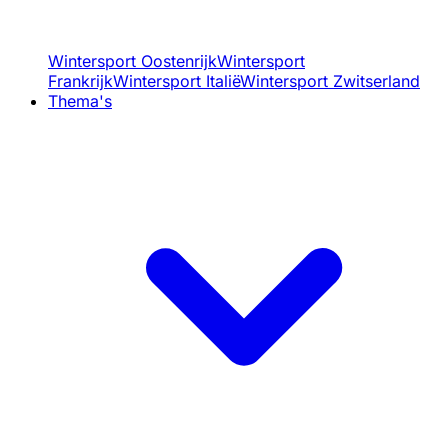
Wintersport Oostenrijk
Wintersport
Frankrijk
Wintersport Italië
Wintersport Zwitserland
Thema's