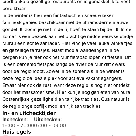
biedt enkele gezellige restaurants en is gemakkelijk te voet
bereikbaar
In de winter is hier een fantastisch en sneeuwzeker
familieskigebied beschikbaar met de ultramoderne nieuwe
gondellift, zodat je niet in de rij hoeft te staan bij de lift. In de
zomer is een bezoek aan het prachtige middeleeuwse stadje
Murau een echte aanrader. Hier vind je veel leuke winkeltjes
en gezellige terrasjes. Naast mooie wandelingen in de
bergen kun je hier ook het Mur fietspad lopen of fietsen. Dit
is een beroemd fietspad langs de rivier de Mur dat dwars
door de regio loopt. Zowel in de zomer als in de winter is
deze regio de ideale plek voor actieve vakantiegangers.
Ervaar hier ook de rust, want deze regio is nog niet ontdekt
door het massatoerisme. Hier kun je nog genieten van pure
Oostenrijkse gezelligheid en talrijke tradities. Qua natuur is
de regio ongelooflijk mooi en rijk aan tradities
In- en uitchecktijden
Inchecken:
Uitchecken:
16:00
-
20:00
07:00
-
09:00
Huisregels