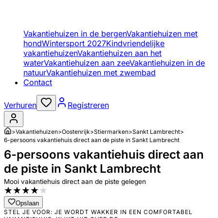
Vakantiehuizen in de bergen
Vakantiehuizen met
hond
Wintersport 2027
Kindvriendelijke
vakantiehuizen
Vakantiehuizen aan het
water
Vakantiehuizen aan zee
Vakantiehuizen in de
natuur
Vakantiehuizen met zwembad
Contact
Verhuren
Registreren
>
Vakantiehuizen
>
Oostenrijk
>
Stiermarken
>
Sankt Lambrecht
>
6-persoons vakantiehuis direct aan de piste in Sankt Lambrecht
6-persoons vakantiehuis direct aan
de piste in Sankt Lambrecht
Mooi vakantiehuis direct aan de piste gelegen
★
★
★
★
★
Opslaan
STEL JE VOOR: JE WORDT WAKKER IN EEN COMFORTABEL