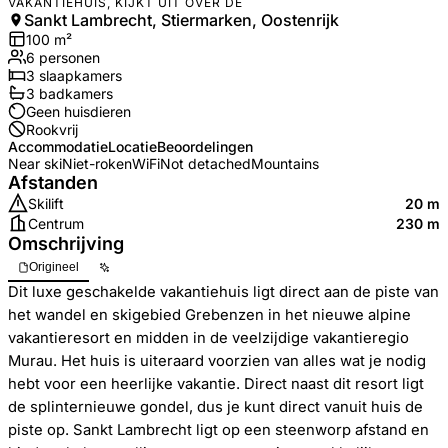
VAKANTIEHUIS, KIJKT UIT OVER DE
Sankt Lambrecht, Stiermarken, Oostenrijk
100
m²
6
personen
3
slaapkamers
3
badkamer
s
Geen huisdieren
Rookvrij
Accommodatie
Locatie
Beoordelingen
Near ski
Niet-roken
WiFi
Not detached
Mountains
Afstanden
Skilift
20 m
Centrum
230 m
Omschrijving
Origineel
Dit luxe geschakelde vakantiehuis ligt direct aan de piste van
het wandel en skigebied Grebenzen in het nieuwe alpine
vakantieresort en midden in de veelzijdige vakantieregio
Murau. Het huis is uiteraard voorzien van alles wat je nodig
hebt voor een heerlijke vakantie. Direct naast dit resort ligt
de splinternieuwe gondel, dus je kunt direct vanuit huis de
piste op. Sankt Lambrecht ligt op een steenworp afstand en