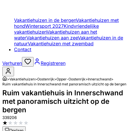
Vakantiehuizen in de bergen
Vakantiehuizen met
hond
Wintersport 2027
Kindvriendelijke
vakantiehuizen
Vakantiehuizen aan het
water
Vakantiehuizen aan zee
Vakantiehuizen in de
natuur
Vakantiehuizen met zwembad
Contact
Verhuren
Registreren
>
Vakantiehuizen
>
Oostenrijk
>
Opper-Oostenrijk
>
Innerschwand
>
Ruim vakantiehuis in Innerschwand met panoramisch uitzicht op de bergen
Ruim vakantiehuis in Innerschwand
met panoramisch uitzicht op de
bergen
339206
★
★
★
★
★
Opslaan