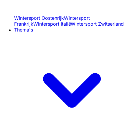
Wintersport Oostenrijk
Wintersport
Frankrijk
Wintersport Italië
Wintersport Zwitserland
Thema's