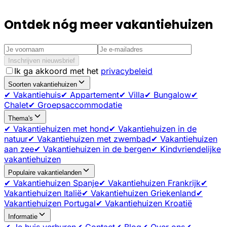
Ontdek nóg meer vakantiehuizen
Inschrijven nieuwsbrief
Ik ga akkoord met het
privacybeleid
Soorten vakantiehuizen
✔ Vakantiehuis
✔ Appartement
✔ Villa
✔ Bungalow
✔
Chalet
✔ Groepsaccommodatie
Thema's
✔ Vakantiehuizen met hond
✔ Vakantiehuizen in de
natuur
✔ Vakantiehuizen met zwembad
✔ Vakantiehuizen
aan zee
✔ Vakantiehuizen in de bergen
✔ Kindvriendelijke
vakantiehuizen
Populaire vakantielanden
✔ Vakantiehuizen Spanje
✔ Vakantiehuizen Frankrijk
✔
Vakantiehuizen Italië
✔ Vakantiehuizen Griekenland
✔
Vakantiehuizen Portugal
✔ Vakantiehuizen Kroatië
Informatie
✔ Je huis verhuren
✔ Contact
✔ Blog
✔ Over ons
✔