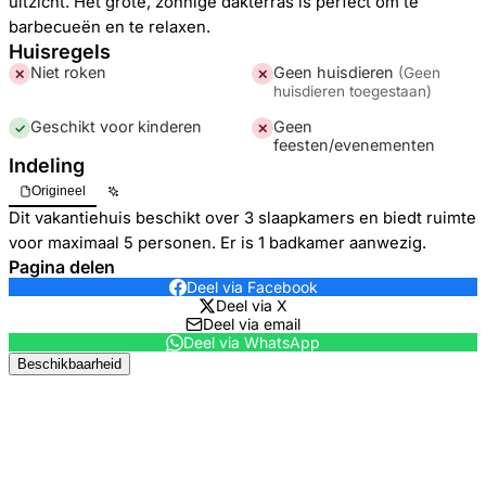
uitzicht. Het grote, zonnige dakterras is perfect om te
barbecueën en te relaxen.
Huisregels
Niet roken
Geen huisdieren
(
Geen
✕
✕
huisdieren toegestaan
)
Geschikt voor kinderen
Geen
✓
✕
feesten/evenementen
Indeling
Origineel
Dit vakantiehuis beschikt over 3 slaapkamers en biedt ruimte
voor maximaal 5 personen. Er is 1 badkamer aanwezig.
Pagina delen
Deel via Facebook
Deel via X
Deel via email
Deel via WhatsApp
Beschikbaarheid