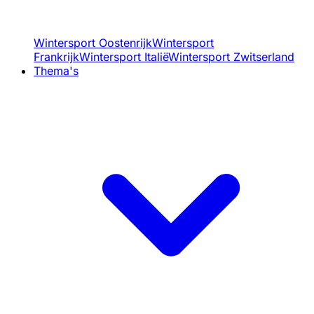
Wintersport Oostenrijk
Wintersport
Frankrijk
Wintersport Italië
Wintersport Zwitserland
Thema's