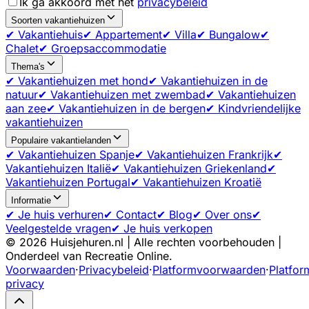
Ik ga akkoord met het
privacybeleid
Soorten vakantiehuizen
✔ Vakantiehuis
✔ Appartement
✔ Villa
✔ Bungalow
✔
Chalet
✔ Groepsaccommodatie
Thema's
✔ Vakantiehuizen met hond
✔ Vakantiehuizen in de
natuur
✔ Vakantiehuizen met zwembad
✔ Vakantiehuizen
aan zee
✔ Vakantiehuizen in de bergen
✔ Kindvriendelijke
vakantiehuizen
Populaire vakantielanden
✔ Vakantiehuizen Spanje
✔ Vakantiehuizen Frankrijk
✔
Vakantiehuizen Italië
✔ Vakantiehuizen Griekenland
✔
Vakantiehuizen Portugal
✔ Vakantiehuizen Kroatië
Informatie
✔ Je huis verhuren
✔ Contact
✔ Blog
✔ Over ons
✔
Veelgestelde vragen
✔ Je huis verkopen
©
2026
Huisjehuren.nl | Alle rechten voorbehouden |
Onderdeel van Recreatie Online.
Voorwaarden
·
Privacybeleid
·
Platformvoorwaarden
·
Platfor
privacy