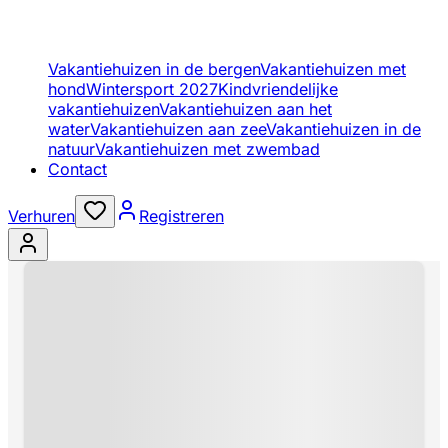
Vakantiehuizen in de bergen
Vakantiehuizen met
hond
Wintersport 2027
Kindvriendelijke
vakantiehuizen
Vakantiehuizen aan het
water
Vakantiehuizen aan zee
Vakantiehuizen in de
natuur
Vakantiehuizen met zwembad
Contact
Verhuren
Registreren