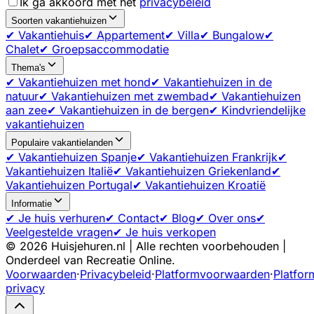
Ik ga akkoord met het
privacybeleid
Soorten vakantiehuizen
✔ Vakantiehuis
✔ Appartement
✔ Villa
✔ Bungalow
✔
Chalet
✔ Groepsaccommodatie
Thema's
✔ Vakantiehuizen met hond
✔ Vakantiehuizen in de
natuur
✔ Vakantiehuizen met zwembad
✔ Vakantiehuizen
aan zee
✔ Vakantiehuizen in de bergen
✔ Kindvriendelijke
vakantiehuizen
Populaire vakantielanden
✔ Vakantiehuizen Spanje
✔ Vakantiehuizen Frankrijk
✔
Vakantiehuizen Italië
✔ Vakantiehuizen Griekenland
✔
Vakantiehuizen Portugal
✔ Vakantiehuizen Kroatië
Informatie
✔ Je huis verhuren
✔ Contact
✔ Blog
✔ Over ons
✔
Veelgestelde vragen
✔ Je huis verkopen
©
2026
Huisjehuren.nl | Alle rechten voorbehouden |
Onderdeel van Recreatie Online.
Voorwaarden
·
Privacybeleid
·
Platformvoorwaarden
·
Platfor
privacy