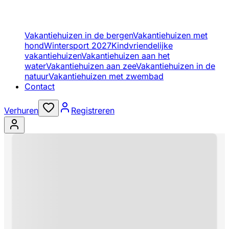
Vakantiehuizen in de bergen
Vakantiehuizen met
hond
Wintersport 2027
Kindvriendelijke
vakantiehuizen
Vakantiehuizen aan het
water
Vakantiehuizen aan zee
Vakantiehuizen in de
natuur
Vakantiehuizen met zwembad
Contact
Verhuren
Registreren