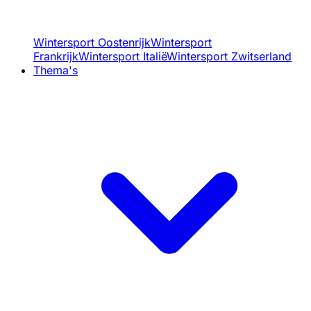
Wintersport Oostenrijk
Wintersport
Frankrijk
Wintersport Italië
Wintersport Zwitserland
Thema's