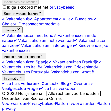
Inschrijven nieuwsbrief
Ik ga akkoord met het
privacybeleid
Soorten vakantiehuizen
✔ Vakantiehuis
✔ Appartement
✔ Villa
✔ Bungalow
✔
Chalet
✔ Groepsaccommodatie
Thema's
✔ Vakantiehuizen met hond
✔ Vakantiehuizen in de
natuur
✔ Vakantiehuizen met zwembad
✔ Vakantiehuizen
aan zee
✔ Vakantiehuizen in de bergen
✔ Kindvriendelijke
vakantiehuizen
Populaire vakantielanden
✔ Vakantiehuizen Spanje
✔ Vakantiehuizen Frankrijk
✔
Vakantiehuizen Italië
✔ Vakantiehuizen Griekenland
✔
Vakantiehuizen Portugal
✔ Vakantiehuizen Kroatië
Informatie
✔ Je huis verhuren
✔ Contact
✔ Blog
✔ Over ons
✔
Veelgestelde vragen
✔ Je huis verkopen
©
2026
Huisjehuren.nl | Alle rechten voorbehouden |
Onderdeel van Recreatie Online.
Voorwaarden
·
Privacybeleid
·
Platformvoorwaarden
·
Platfor
privacy