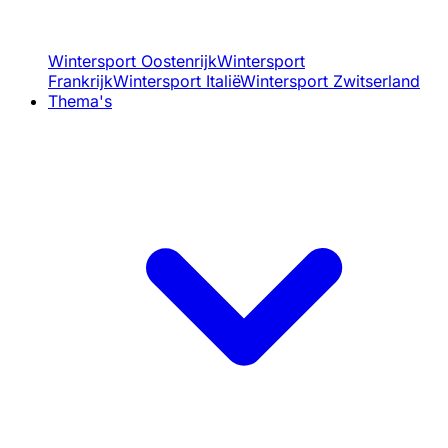
Wintersport Oostenrijk
Wintersport
Frankrijk
Wintersport Italië
Wintersport Zwitserland
Thema's