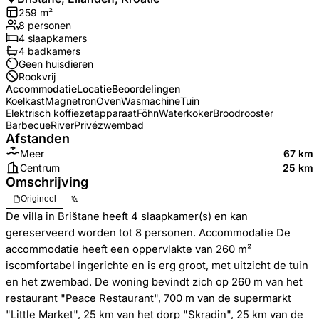
259
m²
8
personen
4
slaapkamers
4
badkamer
s
Geen huisdieren
Rookvrij
Accommodatie
Locatie
Beoordelingen
Koelkast
Magnetron
Oven
Wasmachine
Tuin
Elektrisch koffiezetapparaat
Föhn
Waterkoker
Broodrooster
Barbecue
River
Privézwembad
Afstanden
Meer
67 km
Centrum
25 km
Omschrijving
Origineel
De villa in Brištane heeft 4 slaapkamer(s) en kan
gereserveerd worden tot 8 personen. Accommodatie De
accommodatie heeft een oppervlakte van 260 m²
iscomfortabel ingerichte en is erg groot, met uitzicht de tuin
en het zwembad. De woning bevindt zich op 260 m van het
restaurant "Peace Restaurant", 700 m van de supermarkt
"Little Market", 25 km van het dorp "Skradin", 25 km van de