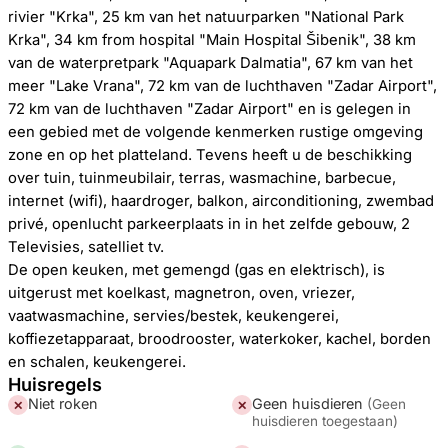
rivier "Krka", 25 km van het natuurparken "National Park
Krka", 34 km from hospital "Main Hospital Šibenik", 38 km
van de waterpretpark "Aquapark Dalmatia", 67 km van het
meer "Lake Vrana", 72 km van de luchthaven "Zadar Airport",
72 km van de luchthaven "Zadar Airport" en is gelegen in
een gebied met de volgende kenmerken rustige omgeving
zone en op het platteland. Tevens heeft u de beschikking
over tuin, tuinmeubilair, terras, wasmachine, barbecue,
internet (wifi), haardroger, balkon, airconditioning, zwembad
privé, openlucht parkeerplaats in in het zelfde gebouw, 2
Televisies, satelliet tv.
De open keuken, met gemengd (gas en elektrisch), is
uitgerust met koelkast, magnetron, oven, vriezer,
vaatwasmachine, servies/bestek, keukengerei,
koffiezetapparaat, broodrooster, waterkoker, kachel, borden
en schalen, keukengerei.
Huisregels
Niet roken
Geen huisdieren
(
Geen
✕
✕
huisdieren toegestaan
)