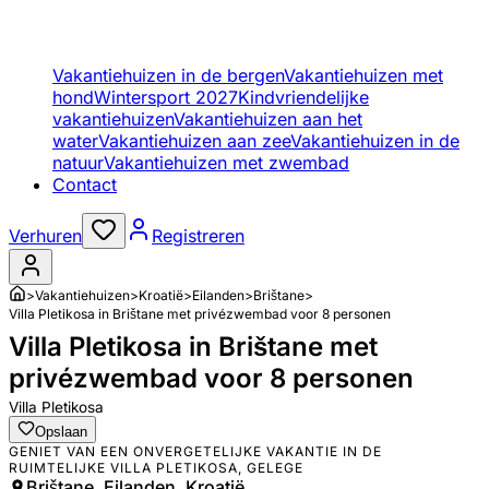
Vakantiehuizen in de bergen
Vakantiehuizen met
hond
Wintersport 2027
Kindvriendelijke
vakantiehuizen
Vakantiehuizen aan het
water
Vakantiehuizen aan zee
Vakantiehuizen in de
natuur
Vakantiehuizen met zwembad
Contact
Verhuren
Registreren
>
Vakantiehuizen
>
Kroatië
>
Eilanden
>
Brištane
>
Villa Pletikosa in Brištane met privézwembad voor 8 personen
Villa Pletikosa in Brištane met
privézwembad voor 8 personen
Villa Pletikosa
Opslaan
GENIET VAN EEN ONVERGETELIJKE VAKANTIE IN DE
RUIMTELIJKE VILLA PLETIKOSA, GELEGE
Brištane, Eilanden, Kroatië