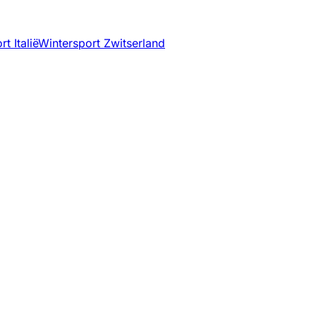
t Italië
Wintersport Zwitserland