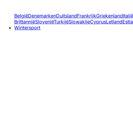
België
Denemarken
Duitsland
Frankrijk
Griekenland
Itali
Brittannië
Slovenië
Turkijë
Slowakije
Cyprus
Letland
Estl
Wintersport