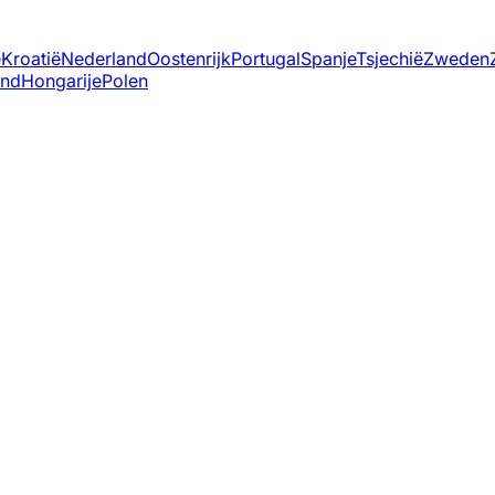
ë
Kroatië
Nederland
Oostenrijk
Portugal
Spanje
Tsjechië
Zweden
and
Hongarije
Polen