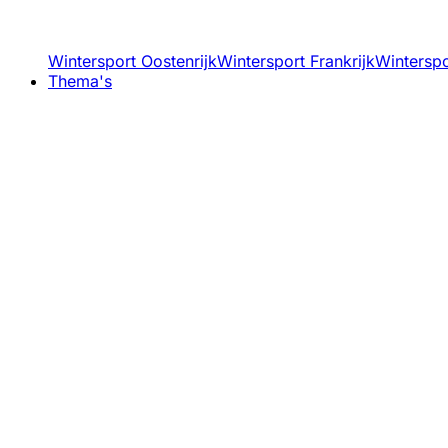
Wintersport Oostenrijk
Wintersport Frankrijk
Winterspor
Thema's