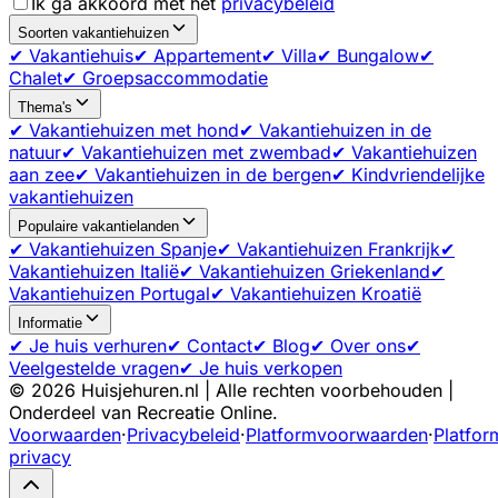
Ik ga akkoord met het
privacybeleid
Soorten vakantiehuizen
✔ Vakantiehuis
✔ Appartement
✔ Villa
✔ Bungalow
✔
Chalet
✔ Groepsaccommodatie
Thema's
✔ Vakantiehuizen met hond
✔ Vakantiehuizen in de
natuur
✔ Vakantiehuizen met zwembad
✔ Vakantiehuizen
aan zee
✔ Vakantiehuizen in de bergen
✔ Kindvriendelijke
vakantiehuizen
Populaire vakantielanden
✔ Vakantiehuizen Spanje
✔ Vakantiehuizen Frankrijk
✔
Vakantiehuizen Italië
✔ Vakantiehuizen Griekenland
✔
Vakantiehuizen Portugal
✔ Vakantiehuizen Kroatië
Informatie
✔ Je huis verhuren
✔ Contact
✔ Blog
✔ Over ons
✔
Veelgestelde vragen
✔ Je huis verkopen
©
2026
Huisjehuren.nl | Alle rechten voorbehouden |
Onderdeel van Recreatie Online.
Voorwaarden
·
Privacybeleid
·
Platformvoorwaarden
·
Platfor
privacy