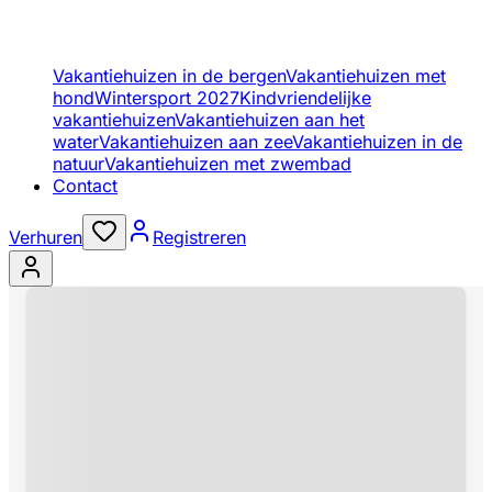
Vakantiehuizen in de bergen
Vakantiehuizen met
hond
Wintersport 2027
Kindvriendelijke
vakantiehuizen
Vakantiehuizen aan het
water
Vakantiehuizen aan zee
Vakantiehuizen in de
natuur
Vakantiehuizen met zwembad
Contact
Verhuren
Registreren