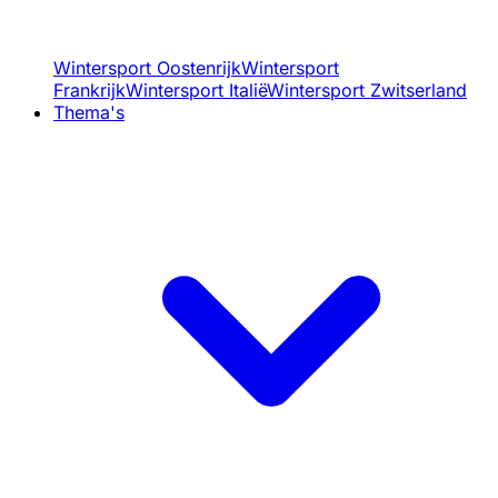
Wintersport Oostenrijk
Wintersport
Frankrijk
Wintersport Italië
Wintersport Zwitserland
Thema's