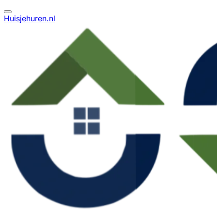
Huisjehuren.nl