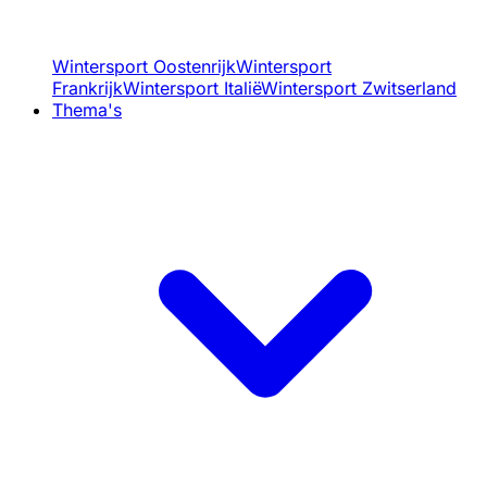
Wintersport Oostenrijk
Wintersport
Frankrijk
Wintersport Italië
Wintersport Zwitserland
Thema's