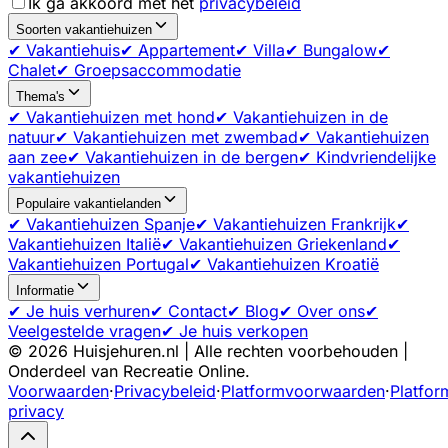
Ik ga akkoord met het
privacybeleid
Soorten vakantiehuizen
✔ Vakantiehuis
✔ Appartement
✔ Villa
✔ Bungalow
✔
Chalet
✔ Groepsaccommodatie
Thema's
✔ Vakantiehuizen met hond
✔ Vakantiehuizen in de
natuur
✔ Vakantiehuizen met zwembad
✔ Vakantiehuizen
aan zee
✔ Vakantiehuizen in de bergen
✔ Kindvriendelijke
vakantiehuizen
Populaire vakantielanden
✔ Vakantiehuizen Spanje
✔ Vakantiehuizen Frankrijk
✔
Vakantiehuizen Italië
✔ Vakantiehuizen Griekenland
✔
Vakantiehuizen Portugal
✔ Vakantiehuizen Kroatië
Informatie
✔ Je huis verhuren
✔ Contact
✔ Blog
✔ Over ons
✔
Veelgestelde vragen
✔ Je huis verkopen
©
2026
Huisjehuren.nl | Alle rechten voorbehouden |
Onderdeel van Recreatie Online.
Voorwaarden
·
Privacybeleid
·
Platformvoorwaarden
·
Platfor
privacy