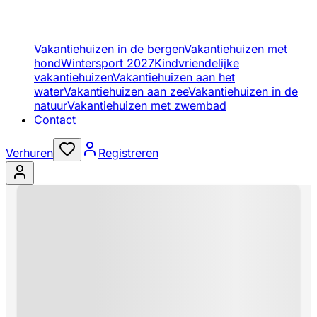
Vakantiehuizen in de bergen
Vakantiehuizen met
hond
Wintersport 2027
Kindvriendelijke
vakantiehuizen
Vakantiehuizen aan het
water
Vakantiehuizen aan zee
Vakantiehuizen in de
natuur
Vakantiehuizen met zwembad
Contact
Verhuren
Registreren