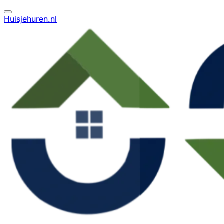
Huisjehuren.nl