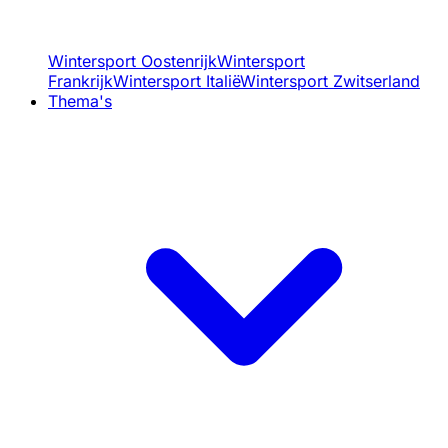
Wintersport Oostenrijk
Wintersport
Frankrijk
Wintersport Italië
Wintersport Zwitserland
Thema's