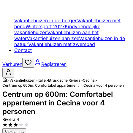
Vakantiehuizen in de bergen
Vakantiehuizen met
hond
Wintersport 2027
Kindvriendelijke
vakantiehuizen
Vakantiehuizen aan het
water
Vakantiehuizen aan zee
Vakantiehuizen in de
natuur
Vakantiehuizen met zwembad
Contact
Verhuren
Registreren
>
Vakantiehuizen
>
Italië
>
Etruskische Rivièra
>
Cecina
>
Centrum op 600m: Comfortabel appartement in Cecina voor 4 personen
Centrum op 600m: Comfortabel
appartement in Cecina voor 4
personen
Riviera 4
★
★
★
★
★
Opslaan