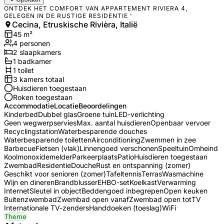
ONTDEK HET COMFORT VAN APPARTEMENT RIVIERA 4,
GELEGEN IN DE RUSTIGE RESIDENTIE '
Cecina, Etruskische Rivièra, Italië
45
m²
4
personen
2
slaapkamers
1
badkamer
1
toilet
3
kamers totaal
Huisdieren toegestaan
Roken toegestaan
Accommodatie
Locatie
Beoordelingen
Kinderbed
Dubbel glas
Groene tuin
LED-verlichting
Geen wegwerpservies
Max. aantal huisdieren
Openbaar vervoer
Recyclingstation
Waterbesparende douches
Waterbesparende toiletten
Airconditioning
Zwemmen in zee
Barbecue
Fietsen (vlak)
Linnengoed verschonen
Speeltuin
Omheind
Koolmonoxidemelder
Parkeerplaats
Patio
Huisdieren toegestaan
Zwembad
Residentie
Douche
Rust en ontspanning (zomer)
Geschikt voor senioren (zomer)
Tafeltennis
Terras
Wasmachine
Wijn en dineren
Brandblusser
EHBO-set
Koelkast
Verwarming
Internet
Sleutel in object
Beddengoed inbegrepen
Open keuken
Buitenzwembad
Zwembad open vanaf
Zwembad open tot
TV
Internationale TV-zenders
Handdoeken (toeslag)
WiFi
Theme