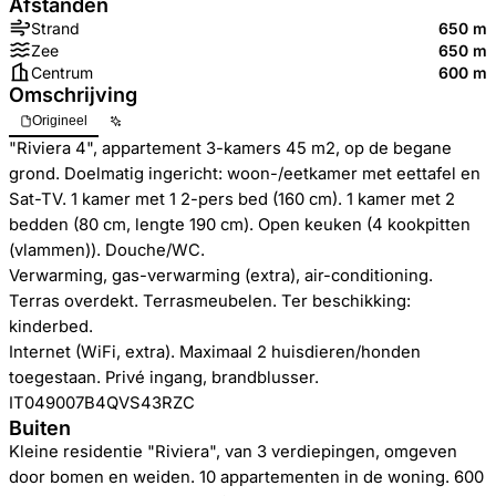
Afstanden
Strand
650 m
Zee
650 m
Centrum
600 m
Omschrijving
Origineel
"Riviera 4", appartement 3-kamers 45 m2, op de begane
grond. Doelmatig ingericht: woon-/eetkamer met eettafel en
Sat-TV. 1 kamer met 1 2-pers bed (160 cm). 1 kamer met 2
bedden (80 cm, lengte 190 cm). Open keuken (4 kookpitten
(vlammen)). Douche/WC.
Verwarming, gas-verwarming (extra), air-conditioning.
Terras overdekt. Terrasmeubelen. Ter beschikking:
kinderbed.
Internet (WiFi, extra). Maximaal 2 huisdieren/honden
toegestaan. Privé ingang, brandblusser.
IT049007B4QVS43RZC
Buiten
Kleine residentie "Riviera", van 3 verdiepingen, omgeven
door bomen en weiden. 10 appartementen in de woning. 600