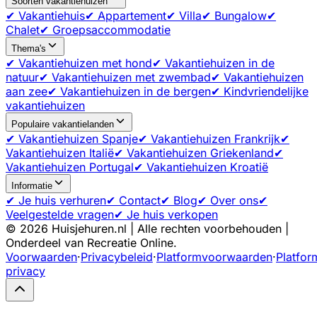
Soorten vakantiehuizen
✔ Vakantiehuis
✔ Appartement
✔ Villa
✔ Bungalow
✔
Chalet
✔ Groepsaccommodatie
Thema's
✔ Vakantiehuizen met hond
✔ Vakantiehuizen in de
natuur
✔ Vakantiehuizen met zwembad
✔ Vakantiehuizen
aan zee
✔ Vakantiehuizen in de bergen
✔ Kindvriendelijke
vakantiehuizen
Populaire vakantielanden
✔ Vakantiehuizen Spanje
✔ Vakantiehuizen Frankrijk
✔
Vakantiehuizen Italië
✔ Vakantiehuizen Griekenland
✔
Vakantiehuizen Portugal
✔ Vakantiehuizen Kroatië
Informatie
✔ Je huis verhuren
✔ Contact
✔ Blog
✔ Over ons
✔
Veelgestelde vragen
✔ Je huis verkopen
©
2026
Huisjehuren.nl | Alle rechten voorbehouden |
Onderdeel van Recreatie Online.
Voorwaarden
·
Privacybeleid
·
Platformvoorwaarden
·
Platfor
privacy