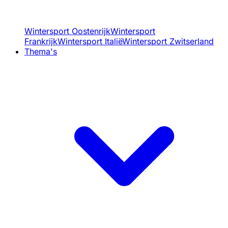
Wintersport Oostenrijk
Wintersport
Frankrijk
Wintersport Italië
Wintersport Zwitserland
Thema's