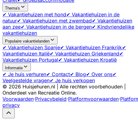
Thema's
✔ Vakantiehuizen met hond
✔ Vakantiehuizen in de
natuur
✔ Vakantiehuizen met zwembad
✔ Vakantiehuizen
aan zee
✔ Vakantiehuizen in de bergen
✔ Kindvriendelijke
vakantiehuizen
Populaire vakantielanden
✔ Vakantiehuizen Spanje
✔ Vakantiehuizen Frankrijk
✔
Vakantiehuizen Italië
✔ Vakantiehuizen Griekenland
✔
Vakantiehuizen Portugal
✔ Vakantiehuizen Kroatië
Informatie
✔ Je huis verhuren
✔ Contact
✔ Blog
✔ Over ons
✔
Veelgestelde vragen
✔ Je huis verkopen
©
2026
Huisjehuren.nl | Alle rechten voorbehouden |
Onderdeel van Recreatie Online.
Voorwaarden
·
Privacybeleid
·
Platformvoorwaarden
·
Platfor
privacy