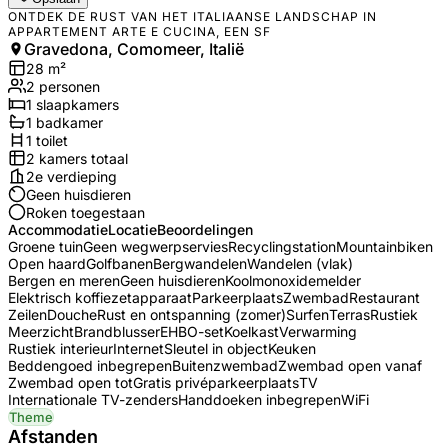
ONTDEK DE RUST VAN HET ITALIAANSE LANDSCHAP IN
APPARTEMENT ARTE E CUCINA, EEN SF
Gravedona, Comomeer, Italië
28
m²
2
personen
1
slaapkamers
1
badkamer
1
toilet
2
kamers totaal
2e verdieping
Geen huisdieren
Roken toegestaan
Accommodatie
Locatie
Beoordelingen
Groene tuin
Geen wegwerpservies
Recyclingstation
Mountainbiken
Open haard
Golfbanen
Bergwandelen
Wandelen (vlak)
Bergen en meren
Geen huisdieren
Koolmonoxidemelder
Elektrisch koffiezetapparaat
Parkeerplaats
Zwembad
Restaurant
Zeilen
Douche
Rust en ontspanning (zomer)
Surfen
Terras
Rustiek
Meerzicht
Brandblusser
EHBO-set
Koelkast
Verwarming
Rustiek interieur
Internet
Sleutel in object
Keuken
Beddengoed inbegrepen
Buitenzwembad
Zwembad open vanaf
Zwembad open tot
Gratis privéparkeerplaats
TV
Internationale TV-zenders
Handdoeken inbegrepen
WiFi
Theme
Afstanden