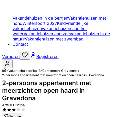
Vakantiehuizen in de bergen
Vakantiehuizen met
hond
Wintersport 2027
Kindvriendelijke
vakantiehuizen
Vakantiehuizen aan het
water
Vakantiehuizen aan zee
Vakantiehuizen in de
natuur
Vakantiehuizen met zwembad
Contact
Verhuren
Registreren
>
Vakantiehuizen
>
Italië
>
Comomeer
>
Gravedona
>
2-persoons appartement met meerzicht en open haard in Gravedona
2-persoons appartement met
meerzicht en open haard in
Gravedona
Arte e Cucina
★
★
★
★
★
Opslaan