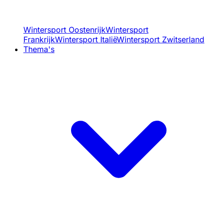
Wintersport Oostenrijk
Wintersport
Frankrijk
Wintersport Italië
Wintersport Zwitserland
Thema's