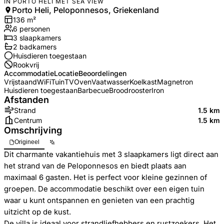
IN PORTO HELI MET SEA VIEW
Porto Heli, Peloponnesos, Griekenland
136
m²
6
personen
3
slaapkamers
2
badkamer
s
Huisdieren toegestaan
Rookvrij
Accommodatie
Locatie
Beoordelingen
Vrijstaand
WiFi
Tuin
TV
Oven
Vaatwasser
Koelkast
Magnetron
Huisdieren toegestaan
Barbecue
Broodrooster
Iron
Afstanden
Strand
1.5 km
Centrum
1.5 km
Omschrijving
Origineel
Dit charmante vakantiehuis met 3 slaapkamers ligt direct aan
het strand van de Peloponnesos en biedt plaats aan
maximaal 6 gasten. Het is perfect voor kleine gezinnen of
groepen. De accommodatie beschikt over een eigen tuin
waar u kunt ontspannen en genieten van een prachtig
uitzicht op de kust.
De villa is ideaal voor strandliefhebbers en rustzoekers. Het