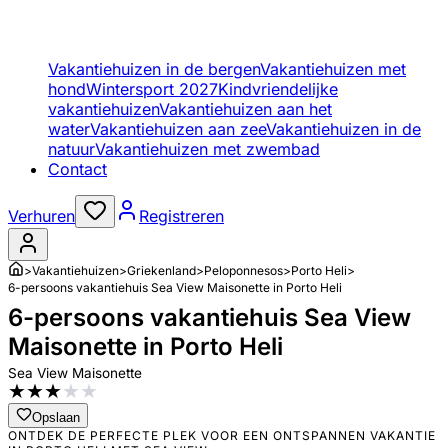
Vakantiehuizen in de bergen
Vakantiehuizen met
hond
Wintersport 2027
Kindvriendelijke
vakantiehuizen
Vakantiehuizen aan het
water
Vakantiehuizen aan zee
Vakantiehuizen in de
natuur
Vakantiehuizen met zwembad
Contact
Verhuren
Registreren
>
Vakantiehuizen
>
Griekenland
>
Peloponnesos
>
Porto Heli
>
6-persoons vakantiehuis Sea View Maisonette in Porto Heli
6-persoons vakantiehuis Sea View
Maisonette in Porto Heli
Sea View Maisonette
★
★
★
★
★
Opslaan
ONTDEK DE PERFECTE PLEK VOOR EEN ONTSPANNEN VAKANTIE