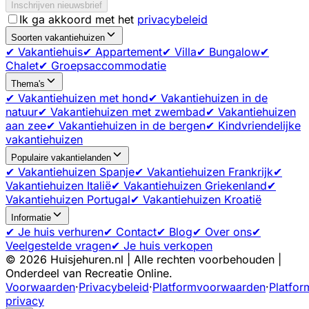
Inschrijven nieuwsbrief
Ik ga akkoord met het
privacybeleid
Soorten vakantiehuizen
✔ Vakantiehuis
✔ Appartement
✔ Villa
✔ Bungalow
✔
Chalet
✔ Groepsaccommodatie
Thema's
✔ Vakantiehuizen met hond
✔ Vakantiehuizen in de
natuur
✔ Vakantiehuizen met zwembad
✔ Vakantiehuizen
aan zee
✔ Vakantiehuizen in de bergen
✔ Kindvriendelijke
vakantiehuizen
Populaire vakantielanden
✔ Vakantiehuizen Spanje
✔ Vakantiehuizen Frankrijk
✔
Vakantiehuizen Italië
✔ Vakantiehuizen Griekenland
✔
Vakantiehuizen Portugal
✔ Vakantiehuizen Kroatië
Informatie
✔ Je huis verhuren
✔ Contact
✔ Blog
✔ Over ons
✔
Veelgestelde vragen
✔ Je huis verkopen
©
2026
Huisjehuren.nl | Alle rechten voorbehouden |
Onderdeel van Recreatie Online.
Voorwaarden
·
Privacybeleid
·
Platformvoorwaarden
·
Platfor
privacy