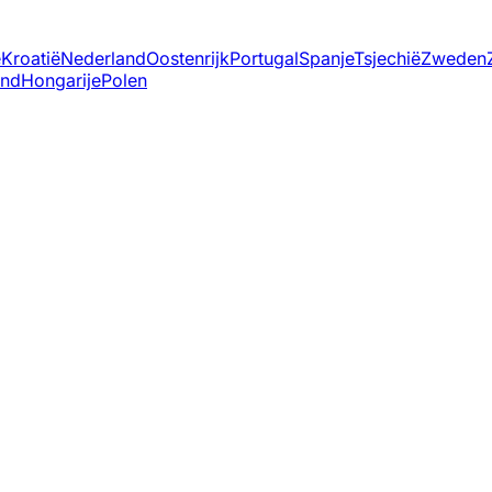
ë
Kroatië
Nederland
Oostenrijk
Portugal
Spanje
Tsjechië
Zweden
and
Hongarije
Polen