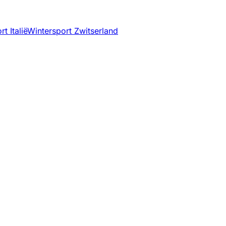
t Italië
Wintersport Zwitserland