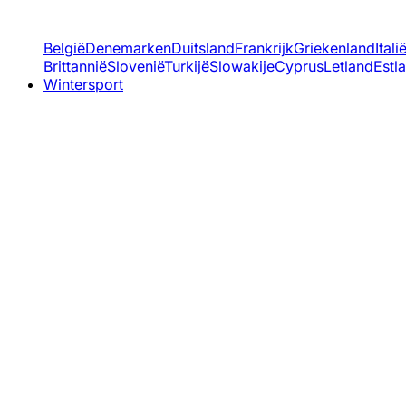
België
Denemarken
Duitsland
Frankrijk
Griekenland
Itali
Brittannië
Slovenië
Turkijë
Slowakije
Cyprus
Letland
Estl
Wintersport