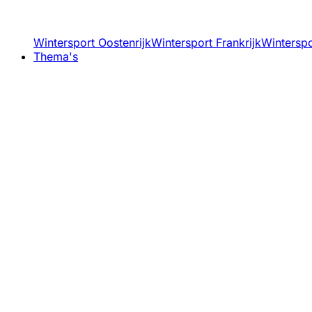
Wintersport Oostenrijk
Wintersport Frankrijk
Winterspor
Thema's