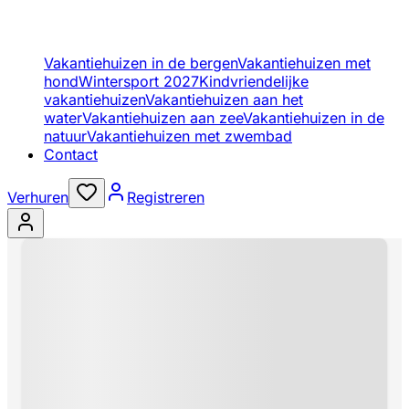
Vakantiehuizen in de bergen
Vakantiehuizen met
hond
Wintersport 2027
Kindvriendelijke
vakantiehuizen
Vakantiehuizen aan het
water
Vakantiehuizen aan zee
Vakantiehuizen in de
natuur
Vakantiehuizen met zwembad
Contact
Verhuren
Registreren