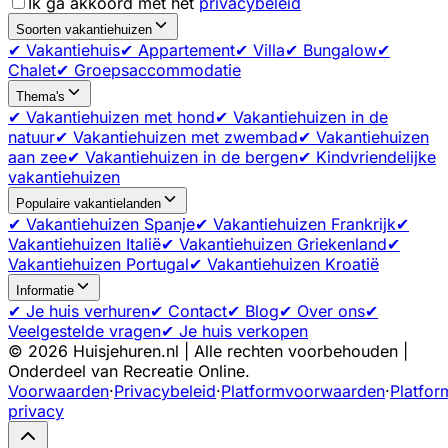
Ik ga akkoord met het
privacybeleid
Soorten vakantiehuizen
✔ Vakantiehuis
✔ Appartement
✔ Villa
✔ Bungalow
✔
Chalet
✔ Groepsaccommodatie
Thema's
✔ Vakantiehuizen met hond
✔ Vakantiehuizen in de
natuur
✔ Vakantiehuizen met zwembad
✔ Vakantiehuizen
aan zee
✔ Vakantiehuizen in de bergen
✔ Kindvriendelijke
vakantiehuizen
Populaire vakantielanden
✔ Vakantiehuizen Spanje
✔ Vakantiehuizen Frankrijk
✔
Vakantiehuizen Italië
✔ Vakantiehuizen Griekenland
✔
Vakantiehuizen Portugal
✔ Vakantiehuizen Kroatië
Informatie
✔ Je huis verhuren
✔ Contact
✔ Blog
✔ Over ons
✔
Veelgestelde vragen
✔ Je huis verkopen
©
2026
Huisjehuren.nl | Alle rechten voorbehouden |
Onderdeel van Recreatie Online.
Voorwaarden
·
Privacybeleid
·
Platformvoorwaarden
·
Platfor
privacy