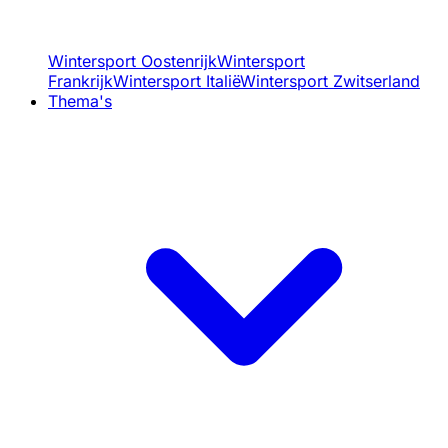
Wintersport Oostenrijk
Wintersport
Frankrijk
Wintersport Italië
Wintersport Zwitserland
Thema's