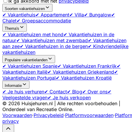
Ik ga akkoord met het
privacybeleid
Soorten vakantiehuizen
✔ Vakantiehuis
✔ Appartement
✔ Villa
✔ Bungalow
✔
Chalet
✔ Groepsaccommodatie
Thema's
✔ Vakantiehuizen met hond
✔ Vakantiehuizen in de
natuur
✔ Vakantiehuizen met zwembad
✔ Vakantiehuizen
aan zee
✔ Vakantiehuizen in de bergen
✔ Kindvriendelijke
vakantiehuizen
Populaire vakantielanden
✔ Vakantiehuizen Spanje
✔ Vakantiehuizen Frankrijk
✔
Vakantiehuizen Italië
✔ Vakantiehuizen Griekenland
✔
Vakantiehuizen Portugal
✔ Vakantiehuizen Kroatië
Informatie
✔ Je huis verhuren
✔ Contact
✔ Blog
✔ Over ons
✔
Veelgestelde vragen
✔ Je huis verkopen
©
2026
Huisjehuren.nl | Alle rechten voorbehouden |
Onderdeel van Recreatie Online.
Voorwaarden
·
Privacybeleid
·
Platformvoorwaarden
·
Platfor
privacy