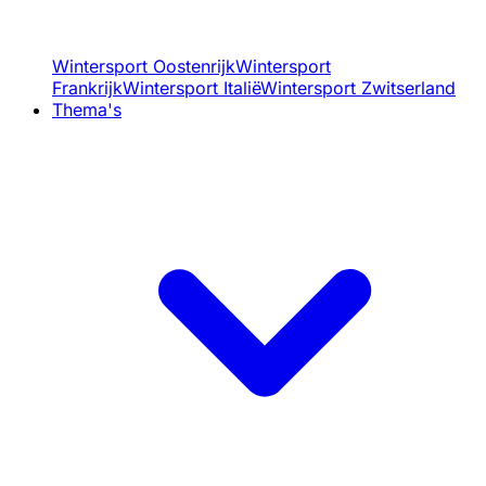
Wintersport Oostenrijk
Wintersport
Frankrijk
Wintersport Italië
Wintersport Zwitserland
Thema's