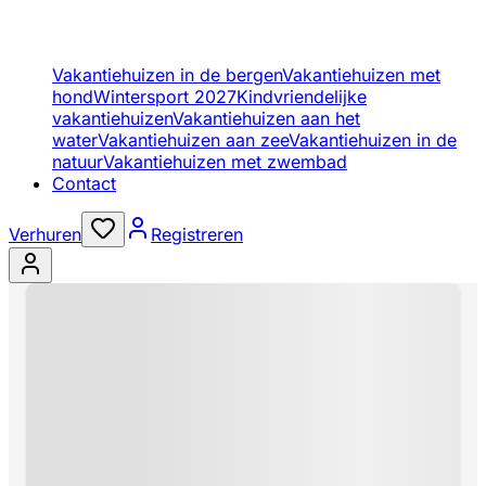
Vakantiehuizen in de bergen
Vakantiehuizen met
hond
Wintersport 2027
Kindvriendelijke
vakantiehuizen
Vakantiehuizen aan het
water
Vakantiehuizen aan zee
Vakantiehuizen in de
natuur
Vakantiehuizen met zwembad
Contact
Verhuren
Registreren