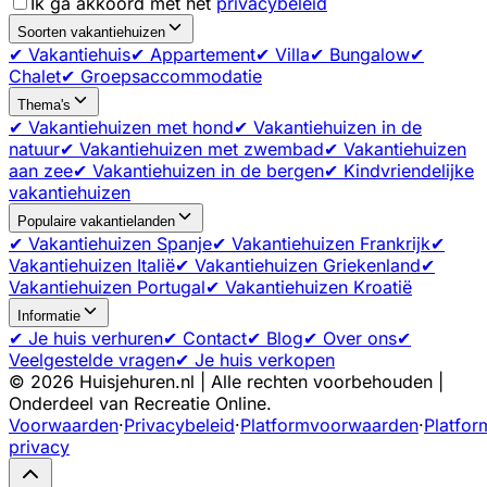
Ik ga akkoord met het
privacybeleid
Soorten vakantiehuizen
✔ Vakantiehuis
✔ Appartement
✔ Villa
✔ Bungalow
✔
Chalet
✔ Groepsaccommodatie
Thema's
✔ Vakantiehuizen met hond
✔ Vakantiehuizen in de
natuur
✔ Vakantiehuizen met zwembad
✔ Vakantiehuizen
aan zee
✔ Vakantiehuizen in de bergen
✔ Kindvriendelijke
vakantiehuizen
Populaire vakantielanden
✔ Vakantiehuizen Spanje
✔ Vakantiehuizen Frankrijk
✔
Vakantiehuizen Italië
✔ Vakantiehuizen Griekenland
✔
Vakantiehuizen Portugal
✔ Vakantiehuizen Kroatië
Informatie
✔ Je huis verhuren
✔ Contact
✔ Blog
✔ Over ons
✔
Veelgestelde vragen
✔ Je huis verkopen
©
2026
Huisjehuren.nl | Alle rechten voorbehouden |
Onderdeel van Recreatie Online.
Voorwaarden
·
Privacybeleid
·
Platformvoorwaarden
·
Platfor
privacy