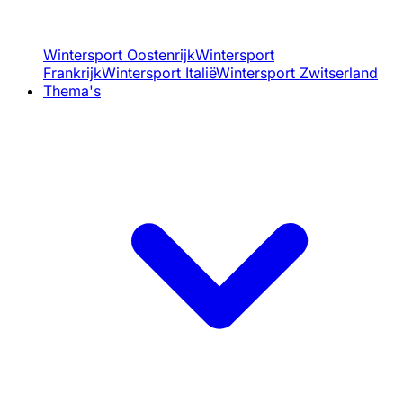
Wintersport Oostenrijk
Wintersport
Frankrijk
Wintersport Italië
Wintersport Zwitserland
Thema's