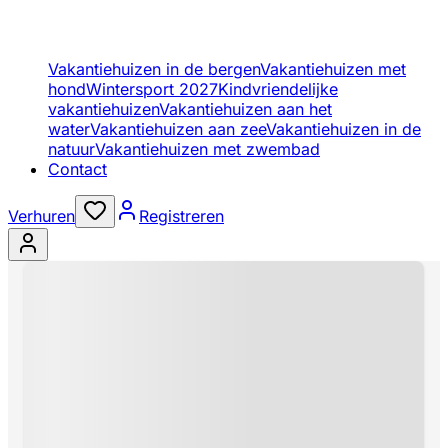
Vakantiehuizen in de bergen
Vakantiehuizen met
hond
Wintersport 2027
Kindvriendelijke
vakantiehuizen
Vakantiehuizen aan het
water
Vakantiehuizen aan zee
Vakantiehuizen in de
natuur
Vakantiehuizen met zwembad
Contact
Verhuren
Registreren