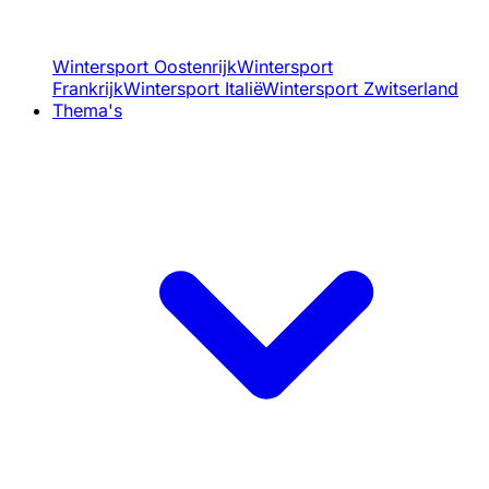
Wintersport Oostenrijk
Wintersport
Frankrijk
Wintersport Italië
Wintersport Zwitserland
Thema's