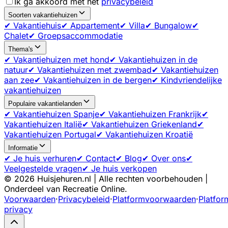
Ik ga akkoord met het
privacybeleid
Soorten vakantiehuizen
✔ Vakantiehuis
✔ Appartement
✔ Villa
✔ Bungalow
✔
Chalet
✔ Groepsaccommodatie
Thema's
✔ Vakantiehuizen met hond
✔ Vakantiehuizen in de
natuur
✔ Vakantiehuizen met zwembad
✔ Vakantiehuizen
aan zee
✔ Vakantiehuizen in de bergen
✔ Kindvriendelijke
vakantiehuizen
Populaire vakantielanden
✔ Vakantiehuizen Spanje
✔ Vakantiehuizen Frankrijk
✔
Vakantiehuizen Italië
✔ Vakantiehuizen Griekenland
✔
Vakantiehuizen Portugal
✔ Vakantiehuizen Kroatië
Informatie
✔ Je huis verhuren
✔ Contact
✔ Blog
✔ Over ons
✔
Veelgestelde vragen
✔ Je huis verkopen
©
2026
Huisjehuren.nl | Alle rechten voorbehouden |
Onderdeel van Recreatie Online.
Voorwaarden
·
Privacybeleid
·
Platformvoorwaarden
·
Platfor
privacy