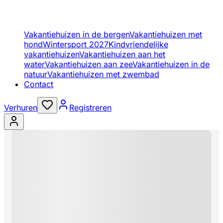
Vakantiehuizen in de bergen
Vakantiehuizen met
hond
Wintersport 2027
Kindvriendelijke
vakantiehuizen
Vakantiehuizen aan het
water
Vakantiehuizen aan zee
Vakantiehuizen in de
natuur
Vakantiehuizen met zwembad
Contact
Verhuren
Registreren