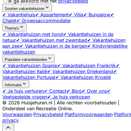
Ik ga akkoord met het
privacybeleid
Soorten vakantiehuizen
✔ Vakantiehuis
✔ Appartement
✔ Villa
✔ Bungalow
✔
Chalet
✔ Groepsaccommodatie
Thema's
✔ Vakantiehuizen met hond
✔ Vakantiehuizen in de
natuur
✔ Vakantiehuizen met zwembad
✔ Vakantiehuizen
aan zee
✔ Vakantiehuizen in de bergen
✔ Kindvriendelijke
vakantiehuizen
Populaire vakantielanden
✔ Vakantiehuizen Spanje
✔ Vakantiehuizen Frankrijk
✔
Vakantiehuizen Italië
✔ Vakantiehuizen Griekenland
✔
Vakantiehuizen Portugal
✔ Vakantiehuizen Kroatië
Informatie
✔ Je huis verhuren
✔ Contact
✔ Blog
✔ Over ons
✔
Veelgestelde vragen
✔ Je huis verkopen
©
2026
Huisjehuren.nl | Alle rechten voorbehouden |
Onderdeel van Recreatie Online.
Voorwaarden
·
Privacybeleid
·
Platformvoorwaarden
·
Platfor
privacy