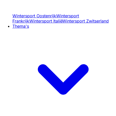
Wintersport Oostenrijk
Wintersport
Frankrijk
Wintersport Italië
Wintersport Zwitserland
Thema's