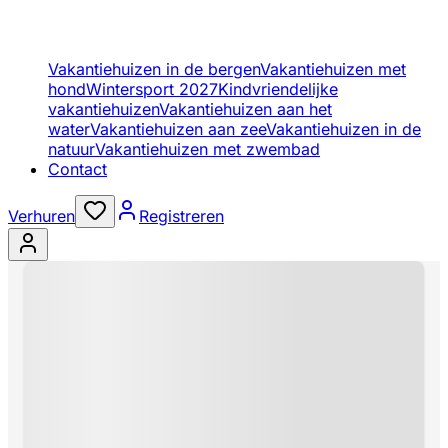
Vakantiehuizen in de bergen
Vakantiehuizen met
hond
Wintersport 2027
Kindvriendelijke
vakantiehuizen
Vakantiehuizen aan het
water
Vakantiehuizen aan zee
Vakantiehuizen in de
natuur
Vakantiehuizen met zwembad
Contact
Verhuren
Registreren