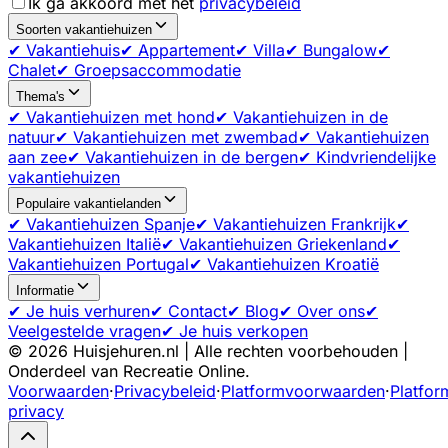
Ik ga akkoord met het
privacybeleid
Soorten vakantiehuizen
✔ Vakantiehuis
✔ Appartement
✔ Villa
✔ Bungalow
✔
Chalet
✔ Groepsaccommodatie
Thema's
✔ Vakantiehuizen met hond
✔ Vakantiehuizen in de
natuur
✔ Vakantiehuizen met zwembad
✔ Vakantiehuizen
aan zee
✔ Vakantiehuizen in de bergen
✔ Kindvriendelijke
vakantiehuizen
Populaire vakantielanden
✔ Vakantiehuizen Spanje
✔ Vakantiehuizen Frankrijk
✔
Vakantiehuizen Italië
✔ Vakantiehuizen Griekenland
✔
Vakantiehuizen Portugal
✔ Vakantiehuizen Kroatië
Informatie
✔ Je huis verhuren
✔ Contact
✔ Blog
✔ Over ons
✔
Veelgestelde vragen
✔ Je huis verkopen
©
2026
Huisjehuren.nl | Alle rechten voorbehouden |
Onderdeel van Recreatie Online.
Voorwaarden
·
Privacybeleid
·
Platformvoorwaarden
·
Platfor
privacy