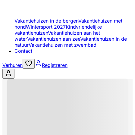
Vakantiehuizen in de bergen
Vakantiehuizen met
hond
Wintersport 2027
Kindvriendelijke
vakantiehuizen
Vakantiehuizen aan het
water
Vakantiehuizen aan zee
Vakantiehuizen in de
natuur
Vakantiehuizen met zwembad
Contact
Verhuren
Registreren