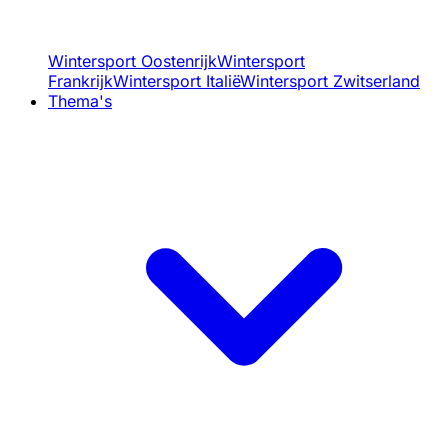
Wintersport Oostenrijk
Wintersport
Frankrijk
Wintersport Italië
Wintersport Zwitserland
Thema's