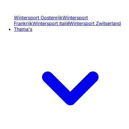
Wintersport Oostenrijk
Wintersport
Frankrijk
Wintersport Italië
Wintersport Zwitserland
Thema's