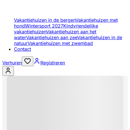
Vakantiehuizen in de bergen
Vakantiehuizen met
hond
Wintersport 2027
Kindvriendelijke
vakantiehuizen
Vakantiehuizen aan het
water
Vakantiehuizen aan zee
Vakantiehuizen in de
natuur
Vakantiehuizen met zwembad
Contact
Verhuren
Registreren