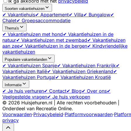
Ik ga akkoord met het
privacybeleid
Soorten vakantiehuizen
✔ Vakantiehuis
✔ Appartement
✔ Villa
✔ Bungalow
✔
Chalet
✔ Groepsaccommodatie
Thema's
✔ Vakantiehuizen met hond
✔ Vakantiehuizen in de
natuur
✔ Vakantiehuizen met zwembad
✔ Vakantiehuizen
aan zee
✔ Vakantiehuizen in de bergen
✔ Kindvriendelijke
vakantiehuizen
Populaire vakantielanden
✔ Vakantiehuizen Spanje
✔ Vakantiehuizen Frankrijk
✔
Vakantiehuizen Italië
✔ Vakantiehuizen Griekenland
✔
Vakantiehuizen Portugal
✔ Vakantiehuizen Kroatië
Informatie
✔ Je huis verhuren
✔ Contact
✔ Blog
✔ Over ons
✔
Veelgestelde vragen
✔ Je huis verkopen
©
2026
Huisjehuren.nl | Alle rechten voorbehouden |
Onderdeel van Recreatie Online.
Voorwaarden
·
Privacybeleid
·
Platformvoorwaarden
·
Platfor
privacy