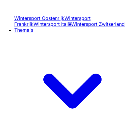
Wintersport Oostenrijk
Wintersport
Frankrijk
Wintersport Italië
Wintersport Zwitserland
Thema's