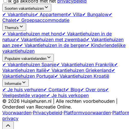
Ik ga akkoord met het
privacybeleid
Soorten vakantiehuizen
✔ Vakantiehuis
✔ Appartement
✔ Villa
✔ Bungalow
✔
Chalet
✔ Groepsaccommodatie
Thema's
✔ Vakantiehuizen met hond
✔ Vakantiehuizen in de
natuur
✔ Vakantiehuizen met zwembad
✔ Vakantiehuizen
aan zee
✔ Vakantiehuizen in de bergen
✔ Kindvriendelijke
vakantiehuizen
Populaire vakantielanden
✔ Vakantiehuizen Spanje
✔ Vakantiehuizen Frankrijk
✔
Vakantiehuizen Italië
✔ Vakantiehuizen Griekenland
✔
Vakantiehuizen Portugal
✔ Vakantiehuizen Kroatië
Informatie
✔ Je huis verhuren
✔ Contact
✔ Blog
✔ Over ons
✔
Veelgestelde vragen
✔ Je huis verkopen
©
2026
Huisjehuren.nl | Alle rechten voorbehouden |
Onderdeel van Recreatie Online.
Voorwaarden
·
Privacybeleid
·
Platformvoorwaarden
·
Platfor
privacy