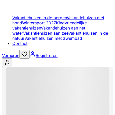
Vakantiehuizen in de bergen
Vakantiehuizen met
hond
Wintersport 2027
Kindvriendelijke
vakantiehuizen
Vakantiehuizen aan het
water
Vakantiehuizen aan zee
Vakantiehuizen in de
natuur
Vakantiehuizen met zwembad
Contact
Verhuren
Registreren