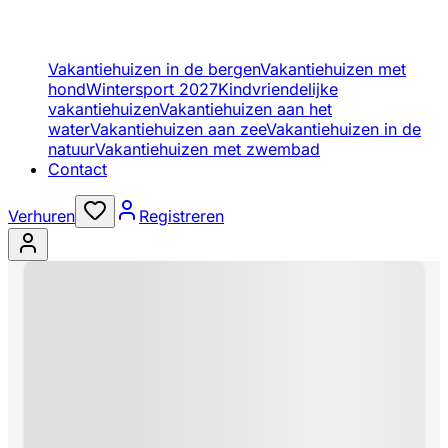
Vakantiehuizen in de bergen
Vakantiehuizen met
hond
Wintersport 2027
Kindvriendelijke
vakantiehuizen
Vakantiehuizen aan het
water
Vakantiehuizen aan zee
Vakantiehuizen in de
natuur
Vakantiehuizen met zwembad
Contact
Verhuren
Registreren