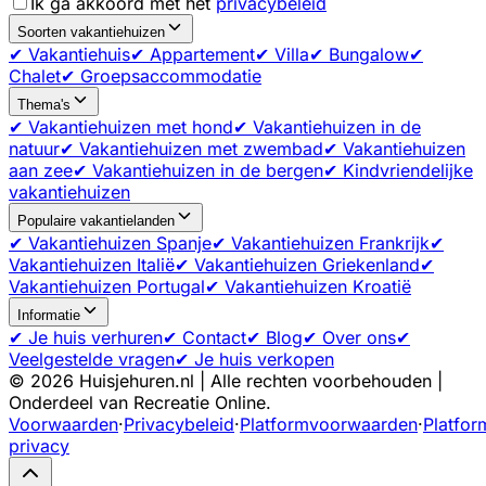
Ik ga akkoord met het
privacybeleid
Soorten vakantiehuizen
✔ Vakantiehuis
✔ Appartement
✔ Villa
✔ Bungalow
✔
Chalet
✔ Groepsaccommodatie
Thema's
✔ Vakantiehuizen met hond
✔ Vakantiehuizen in de
natuur
✔ Vakantiehuizen met zwembad
✔ Vakantiehuizen
aan zee
✔ Vakantiehuizen in de bergen
✔ Kindvriendelijke
vakantiehuizen
Populaire vakantielanden
✔ Vakantiehuizen Spanje
✔ Vakantiehuizen Frankrijk
✔
Vakantiehuizen Italië
✔ Vakantiehuizen Griekenland
✔
Vakantiehuizen Portugal
✔ Vakantiehuizen Kroatië
Informatie
✔ Je huis verhuren
✔ Contact
✔ Blog
✔ Over ons
✔
Veelgestelde vragen
✔ Je huis verkopen
©
2026
Huisjehuren.nl | Alle rechten voorbehouden |
Onderdeel van Recreatie Online.
Voorwaarden
·
Privacybeleid
·
Platformvoorwaarden
·
Platfor
privacy