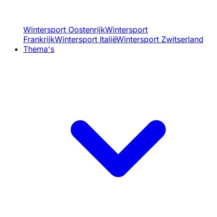
Wintersport Oostenrijk
Wintersport
Frankrijk
Wintersport Italië
Wintersport Zwitserland
Thema's