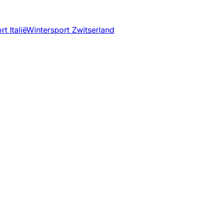
t Italië
Wintersport Zwitserland