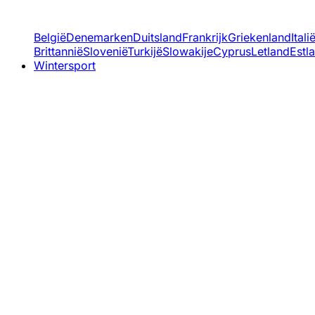
België
Denemarken
Duitsland
Frankrijk
Griekenland
Itali
Brittannië
Slovenië
Turkijë
Slowakije
Cyprus
Letland
Estl
Wintersport