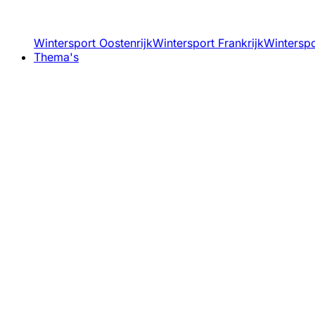
Wintersport Oostenrijk
Wintersport Frankrijk
Winterspor
Thema's