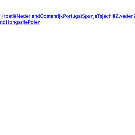
ë
Kroatië
Nederland
Oostenrijk
Portugal
Spanje
Tsjechië
Zweden
and
Hongarije
Polen