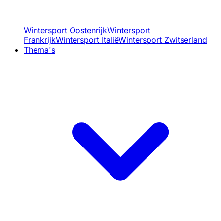
Wintersport Oostenrijk
Wintersport
Frankrijk
Wintersport Italië
Wintersport Zwitserland
Thema's