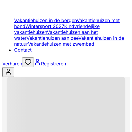
Vakantiehuizen in de bergen
Vakantiehuizen met
hond
Wintersport 2027
Kindvriendelijke
vakantiehuizen
Vakantiehuizen aan het
water
Vakantiehuizen aan zee
Vakantiehuizen in de
natuur
Vakantiehuizen met zwembad
Contact
Verhuren
Registreren