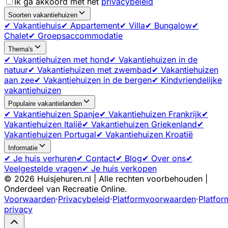
Ik ga akkoord met het
privacybeleid
Soorten vakantiehuizen
✔ Vakantiehuis
✔ Appartement
✔ Villa
✔ Bungalow
✔
Chalet
✔ Groepsaccommodatie
Thema's
✔ Vakantiehuizen met hond
✔ Vakantiehuizen in de
natuur
✔ Vakantiehuizen met zwembad
✔ Vakantiehuizen
aan zee
✔ Vakantiehuizen in de bergen
✔ Kindvriendelijke
vakantiehuizen
Populaire vakantielanden
✔ Vakantiehuizen Spanje
✔ Vakantiehuizen Frankrijk
✔
Vakantiehuizen Italië
✔ Vakantiehuizen Griekenland
✔
Vakantiehuizen Portugal
✔ Vakantiehuizen Kroatië
Informatie
✔ Je huis verhuren
✔ Contact
✔ Blog
✔ Over ons
✔
Veelgestelde vragen
✔ Je huis verkopen
©
2026
Huisjehuren.nl | Alle rechten voorbehouden |
Onderdeel van Recreatie Online.
Voorwaarden
·
Privacybeleid
·
Platformvoorwaarden
·
Platfor
privacy