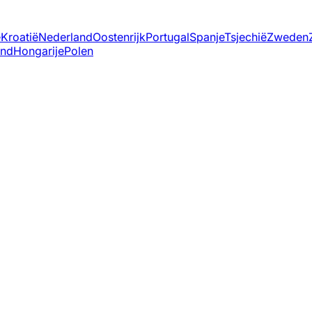
ë
Kroatië
Nederland
Oostenrijk
Portugal
Spanje
Tsjechië
Zweden
and
Hongarije
Polen