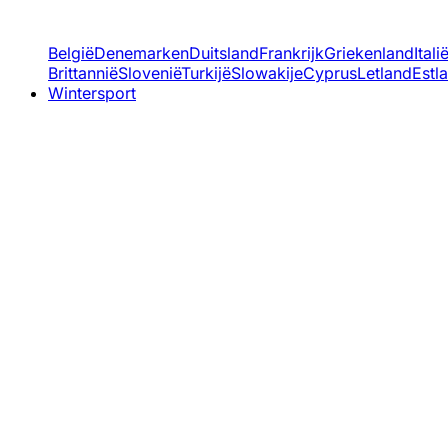
België
Denemarken
Duitsland
Frankrijk
Griekenland
Itali
Brittannië
Slovenië
Turkijë
Slowakije
Cyprus
Letland
Estl
Wintersport