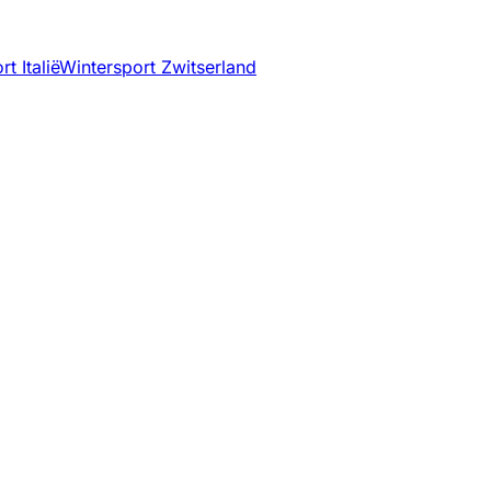
t Italië
Wintersport Zwitserland