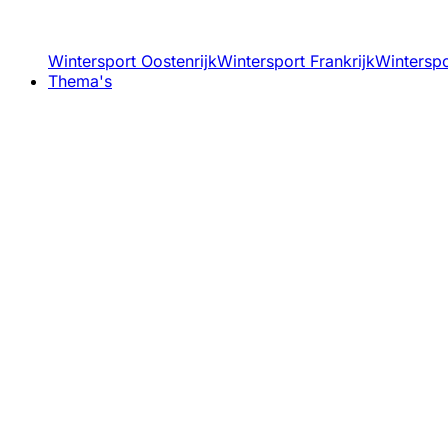
Wintersport Oostenrijk
Wintersport Frankrijk
Winterspor
Thema's